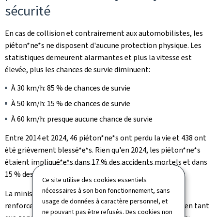
sécurité
En cas de collision et contrairement aux automobilistes, les
piéton*ne*s ne disposent d'aucune protection physique. Les
statistiques demeurent alarmantes et plus la vitesse est
élevée, plus les chances de survie diminuent:
À 30 km/h: 85 % de chances de survie
À 50 km/h: 15 % de chances de survie
À 60 km/h: presque aucune chance de survie
Entre 2014 et 2024, 46 piéton*ne*s ont perdu la vie et 438 ont
été grièvement blessé*e*s. Rien qu'en 2024, les piéton*ne*s
étaient impliqué*e*s dans 17 % des accidents mortels et dans
15 % des accidents graves.
Ce site utilise des cookies essentiels
nécessaires à son bon fonctionnement, sans
La ministre Yuriko Backes rappelle que "Malgré le
usage de données à caractère personnel, et
renforcement et l'amélioration des passages, ceux-ci, en tant
ne pouvant pas être refusés. Des cookies non