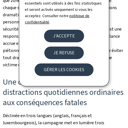
que zones de croisement constituent des zones à risque:
essentiels sont utilisés à des fins statistiques
chaque seconde d'inattention peut avoir des répercussions
et seront activés uniquement si vous les
dramatiques et, dans le pire des cas, coûter une vie. Les
acceptez. Consulter notre
politique de
personnes à pied ne doivent pas être des oubliées de la
confidentialité
.
sécurité routière! La sécurité aux abords des passages est une
J'ACCEPTE
responsabilité partagée et elle commence par une vigilance
accrue et des regards attentifs: les automobilistes, les
piétonnes et piétons doivent partager la vigilance pour éviter
JE REFUSE
tout drame. Chaque accident en est un de trop et chaque
victime en est une de trop!".
GÉRER LES COOKIES
Une campagne axée sur des
distractions quotidiennes ordinaires
aux conséquences fatales
Déclinée en trois langues (anglais, français et
luxembourgeois), la campagne met en lumière trois