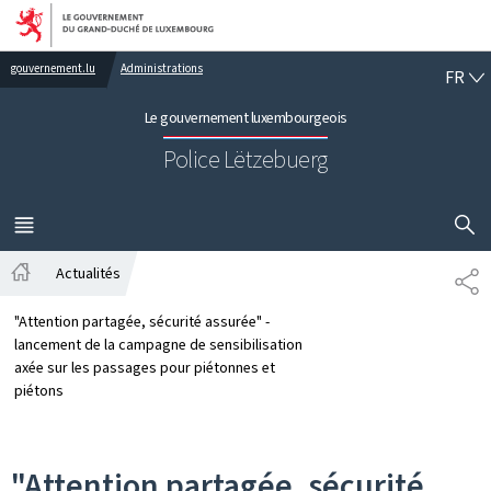
Aller au menu principal
Aller au contenu
FR
gouvernement.lu
Administrations
FR
Le gouvernement luxembourgeois
Police Lëtzebuerg
AFFICHER
MENU
PRINCIPAL
Actualités
PA
Accueil
"Attention partagée, sécurité assurée" -
lancement de la campagne de sensibilisation
axée sur les passages pour piétonnes et
piétons
"Attention partagée, sécurité