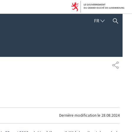
FRANÇAIS
FR
AFFICHER / MASQUER 
PARTAG
Dernière modification le
28.08.2024