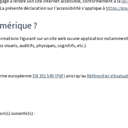
gage à rendre son site internet accessible, conformément à la
loi
a présente déclaration sur l'accessibilité s'applique à
https://go
umérique ?
nformations figurant sur un site web ou une application notamment
 visuels, auditifs, physiques, cognitifs, etc.).
orme européenne
EN 301 549 (Pdf)
ainsi qu'au
Référentiel d'évaluat
on(s) suivante(s) :