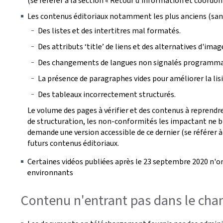
(se référer à la section « Retour d'information et coordon
Les contenus éditoriaux notamment les plus anciens (san
Des listes et des intertitres mal formatés.
Des attributs ‘title’ de liens et des alternatives d'ima
Des changements de langues non signalés programm
La présence de paragraphes vides pour améliorer la lisib
Des tableaux incorrectement structurés.
Le volume des pages à vérifier et des contenus à reprendre
de structuration, les non-conformités les impactant ne bl
demande une version accessible de ce dernier (se référer à
futurs contenus éditoriaux.
Certaines vidéos publiées après le 23 septembre 2020 n'on
environnants
Contenu n'entrant pas dans le cham