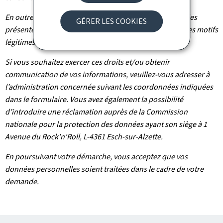
En outre et excepté le cas où le traitement de vos données
GÉRER LES COOKIES
présente un caractère obligatoire, vous pouvez, pour des motifs
légitimes, vous y opposer.
Si vous souhaitez exercer ces droits et/ou obtenir
communication de vos informations, veuillez-vous adresser à
l’administration concernée suivant les coordonnées indiquées
dans le formulaire. Vous avez également la possibilité
d’introduire une réclamation auprès de la Commission
nationale pour la protection des données ayant son siège à 1
Avenue du Rock'n'Roll, L-4361 Esch-sur-Alzette.
En poursuivant votre démarche, vous acceptez que vos
données personnelles soient traitées dans le cadre de votre
demande.