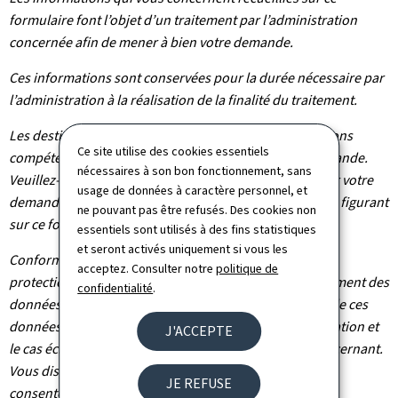
formulaire font l’objet d’un traitement par l’administration
concernée afin de mener à bien votre demande.
Ces informations sont conservées pour la durée nécessaire par
l’administration à la réalisation de la finalité du traitement.
Les destinataires de vos données sont les administrations
Ce site utilise des cookies essentiels
compétentes dans le cadre du traitement de votre demande.
nécessaires à son bon fonctionnement, sans
Veuillez-vous adresser à l’administration concernée par votre
usage de données à caractère personnel, et
demande pour connaître les destinataires des données figurant
ne pouvant pas être refusés. Des cookies non
sur ce formulaire.
essentiels sont utilisés à des fins statistiques
et seront activés uniquement si vous les
Conformément au règlement (UE) 2016/679 relatif à la
acceptez. Consulter notre
politique de
protection des personnes physiques à l'égard du traitement des
confidentialité
.
données à caractère personnel et à la libre circulation de ces
données, vous bénéficiez d’un droit d’accès, de rectification et
J'ACCEPTE
le cas échéant d’effacement des informations vous concernant.
Vous disposez également du droit de retirer votre
JE REFUSE
consentement à tout moment.