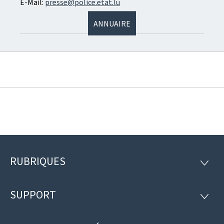
E-Mail:
presse@police.etat.lu
ANNUAIRE
RUBRIQUES
Pied
RUBRI
de
SUPPORT
SUPP
page