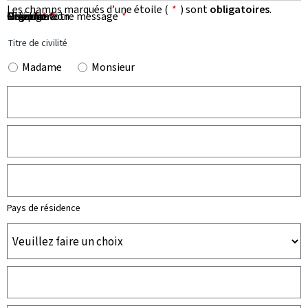
Les champs marqués d’une étoile (
*
) sont
obligatoires
.
Prénom
Nom
Organisation
E-mail
Téléphone
Objet de votre message
Message
*
*
*
*
*
Titre de civilité
Madame
Monsieur
Pays de résidence