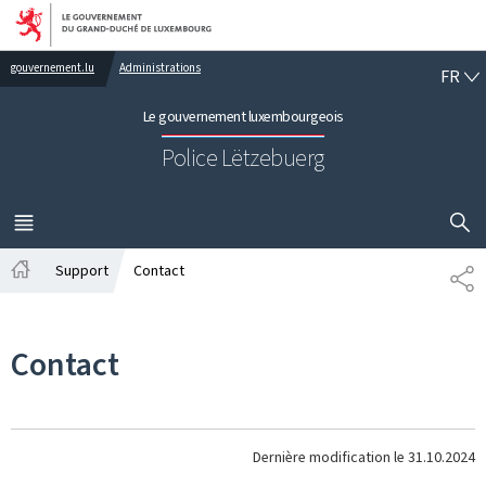
Aller au menu principal
Aller au contenu
FR
gouvernement.lu
Administrations
FR
Le gouvernement luxembourgeois
Police Lëtzebuerg
AFFICHER
MENU
PRINCIPAL
Support
Contact
PA
Accueil
Contact
Dernière modification le
31.10.2024