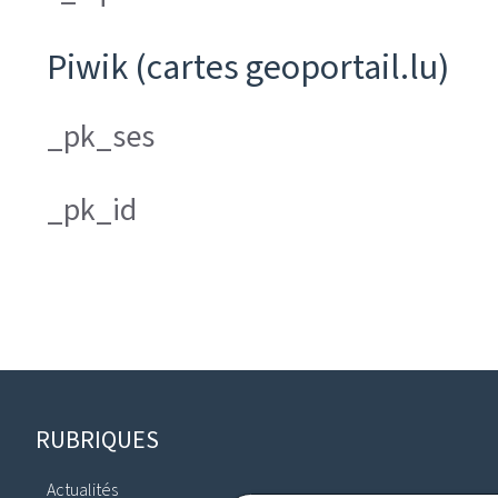
Piwik (cartes geoportail.lu)
_pk_ses
_pk_id
Pied
RUBRIQUES
de
Actualités