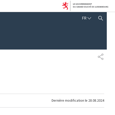
FRANÇAIS
FR
AFFICHER / MASQUER 
PARTAG
Dernière modification le
28.08.2024