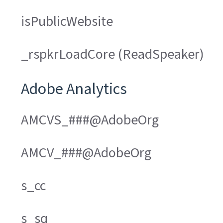
isPublicWebsite
_rspkrLoadCore (ReadSpeaker)
Adobe Analytics
AMCVS_###@AdobeOrg
AMCV_###@AdobeOrg
s_cc
s_sq