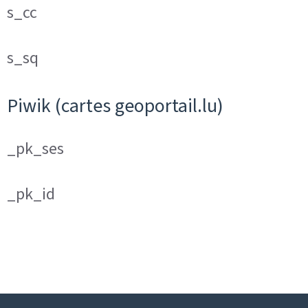
s_cc
s_sq
Piwik (cartes geoportail.lu)
_pk_ses
_pk_id