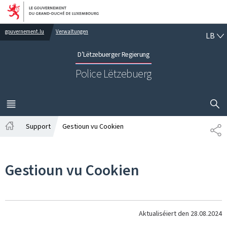
Bei den Haaptmenü goen
Bei den Inhalt goen
LË
gouvernement.lu
Verwaltungen
LB
D’Lëtzebuerger Regierung
Police Lëtzebuerg
SHOW H
MENÜ
HAAPT-
Support
Gestioun vu Cookien
SH
Startsäit
Gestioun vu Cookien
Aktualiséiert den
28.08.2024