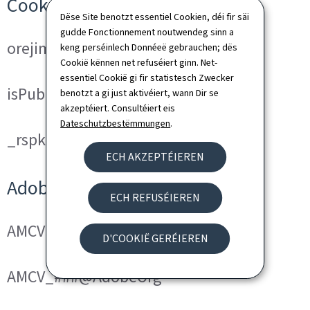
Cookies techniques
Dëse Site benotzt essentiel Cookien, déi fir säi
gudde Fonctionnement noutwendeg sinn a
orejime
keng perséinlech Donnéeë gebrauchen; dës
Cookië kënnen net refuséiert ginn. Net-
essentiel Cookië gi fir statistesch Zwecker
isPublicWebsite
benotzt a gi just aktivéiert, wann Dir se
akzeptéiert. Consultéiert eis
Dateschutzbestëmmungen
.
_rspkrLoadCore (ReadSpeaker)
ECH AKZEPTÉIEREN
Adobe Analytics
ECH REFUSÉIEREN
AMCVS_###@AdobeOrg
D'COOKIË GERÉIEREN
AMCV_###@AdobeOrg