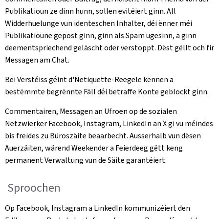
Publikatioun ze dinn hunn, sollen evitéiert ginn. All
Widderhuelunge vun identeschen Inhalter, déi ënner méi
Publikatioune gepost ginn, ginn als Spam ugesinn, a ginn
deementspriechend geläscht oder verstoppt. Dëst gëllt och fir
Messagen am Chat.
Bei Verstéiss géint d'Netiquette-Reegele kënnen a
bestëmmte begrënnte Fäll déi betraffe Konte geblockt ginn.
Commentairen, Messagen an Ufroen op de sozialen
Netzwierker Facebook, Instagram, LinkedIn an X gi vu méindes
bis freides zu Büroszäite beaarbecht. Ausserhalb vun dësen
Auerzäiten, wärend Weekender a Feierdeeg gëtt keng
permanent Verwaltung vun de Säite garantéiert.
Sproochen
Op Facebook, Instagram a LinkedIn kommunizéiert den