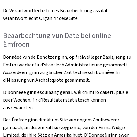
De Verantwortleche fir dës Beaarbechtung ass dat
verantwortlecht Organ fir dëse Site.
Beaarbechtung vun Date bei online
Ëmfroen
Donnéeë vun de Benotzer ginn, op fräiwëlleger Basis, reng zu
Ëmfrozwecker fir d'staatlech Administratioune gesammelt.
Ausserdeem ginn zu gläicher Zäit technesch Donnéeë fir
d'Miessung vun Aschaltquote gesammelt.
D'Donnéeë ginn esoulaang gehal, wéi d'Ëmfro dauert, plus e
puer Wochen, fir d'Resultater statistesch kënnen
auszewäerten.
Dës Ëmfroe ginn direkt um Site vun engem Zouliwwerer
gemaach, an dësem Fall surveygizmo, vun der Firma Widgix
Limited, déi hire Sëtz an Amerika huet. D'Donnéeë ginn awer