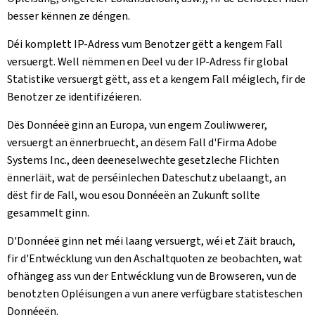
besser kënnen ze déngen.
Déi komplett IP-Adress vum Benotzer gëtt a kengem Fall
versuergt. Well nëmmen en Deel vu der IP-Adress fir global
Statistike versuergt gëtt, ass et a kengem Fall méiglech, fir de
Benotzer ze identifizéieren.
Dës Donnéeë ginn an Europa, vun engem Zouliwwerer,
versuergt an ënnerbruecht, an dësem Fall d'Firma Adobe
Systems Inc., deen deeneselwechte gesetzleche Flichten
ënnerläit, wat de perséinlechen Dateschutz ubelaangt, an
dëst fir de Fall, wou esou Donnéeën an Zukunft sollte
gesammelt ginn.
D'Donnéeë ginn net méi laang versuergt, wéi et Zäit brauch,
fir d'Entwécklung vun den Aschaltquoten ze beobachten, wat
ofhängeg ass vun der Entwécklung vun de Browseren, vun de
benotzten Opléisungen a vun anere verfügbare statisteschen
Donnéeën.