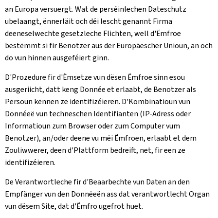
an Europa versuergt. Wat de perséinlechen Dateschutz
ubelaangt, ënnerläit och déi lescht genannt Firma
deeneselwechte gesetzleche Flichten, well d'Ëmfroe
bestëmmt si fir Benotzer aus der Europäescher Unioun, an och
do vun hinnen ausgeféiert ginn.
D'Prozedure fir d'Ëmsetze vun dësen Ëmfroe sinn esou
ausgeriicht, datt keng Donnée et erlaabt, de Benotzer als
Persoun kënnen ze identifizéieren. D'Kombinatioun vun
Donnéeë vun techneschen Identifianten (IP-Adress oder
Informatioun zum Browser oder zum Computer vum
Benotzer), an/oder deene vu méi Ëmfroen, erlaabt et dem
Zouliwwerer, deen d'Plattform bedreift, net, fir een ze
identifizéieren.
De Verantwortleche fir d'Beaarbechte vun Daten an den
Empfänger vun den Donnéeën ass dat verantwortlecht Organ
vun dësem Site, dat d'Ëmfro ugefrot huet.