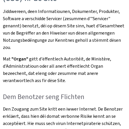
Jiddwereen, deen Informatiounen, Dokumenter, Produkter,
Software a verschidde Servicer (zesummen d'"Servicer"
genannt) benotzt, déi op dësem Site sinn, huet d'Gesamtheet
vun de Begrëffer an den Hiweiser vun dësen allgemengen
Notzungsbedéngunge zur Kenntnes geholl a stëmmt dësen
zou.
Mat
"Organ"
gëtt d'ëffentlech Autoritéit, de Ministère,
d'Administratioun oder all anert ëffentlecht Organ
bezeechent, dat eleng oder zesumme mat anere
verantwortlech ass fir dëse Site.
Dem Benotzer seng Flichten
Den Zougang zum Site kritt een iwwer Internet. De Benotzer
erkläert, dass hien déi domat verbonne Risike kennt an se
acceptéiert. Hie muss sech virun Internetpiraterie schützen,