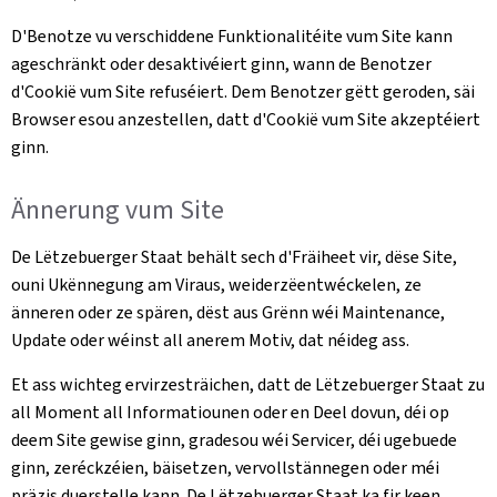
D'Benotze vu verschiddene Funktionalitéite vum Site kann
ageschränkt oder desaktivéiert ginn, wann de Benotzer
d'Cookië vum Site refuséiert. Dem Benotzer gëtt geroden, säi
Browser esou anzestellen, datt d'Cookië vum Site akzeptéiert
ginn.
Ännerung vum Site
De Lëtzebuerger Staat behält sech d'Fräiheet vir, dëse Site,
ouni Ukënnegung am Viraus, weiderzëentwéckelen, ze
änneren oder ze spären, dëst aus Grënn wéi Maintenance,
Update oder wéinst all anerem Motiv, dat néideg ass.
Et ass wichteg ervirzesträichen, datt de Lëtzebuerger Staat zu
all Moment all Informatiounen oder en Deel dovun, déi op
deem Site gewise ginn, gradesou wéi Servicer, déi ugebuede
ginn, zeréckzéien, bäisetzen, vervollstännegen oder méi
präzis duerstelle kann. De Lëtzebuerger Staat ka fir keen