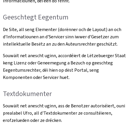
Informatiounen, déi een do fënnt.
Geeschtegt Eegentum
De Site, all seng Elementer (dorënner och de Layout) an och
d'Informatiounen an d'Servicer sinn iwwer d'Gesetzer zum
intellektuelle Besëtz an zu den Auteursrechter geschützt.
Souwäit net anescht uginn, accordéiert de Lëtzebuerger Staat
keng Lizenz oder Geneemegung a Bezuch op geeschteg
Eegentumsrechter, déi hien op dëst Portal, seng
Komponenten oder Servicer huet.
Textdokumenter
Souwäit net anescht uginn, ass de Benotzer autoriséiert, ouni
prealabel Ufro, all d'Textdokumenter ze consultéieren,
erofzelueden oder ze drécken.