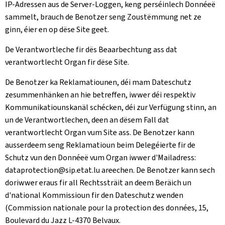
IP-Adressen aus de Server-Loggen, keng perséinlech Donnéeë
sammelt, brauch de Benotzer seng Zoustëmmung net ze
ginn, éier en op dëse Site geet.
De Verantwortleche fir dës Beaarbechtung ass dat
verantwortlecht Organ fir dëse Site.
De Benotzer ka Reklamatiounen, déi mam Dateschutz
zesummenhänken an hie betreffen, iwwer déi respektiv
Kommunikatiounskanäl schécken, déi zur Verfügung stinn, an
un de Verantwortlechen, deen an dësem Fall dat
verantwortlecht Organ vum Site ass. De Benotzer kann
ausserdeem seng Reklamatioun beim Delegéierte fir de
Schutz vun den Donnéeë vum Organ iwwer d'Mailadress:
dataprotection@sip.etat.lu areechen. De Benotzer kann sech
doriwwer eraus fir all Rechtssträit an deem Beräich un
d'national Kommissioun fir den Dateschutz wenden
(
Commission nationale pour la protection des données, 15,
Boulevard du Jazz L-4370 Belvaux
.