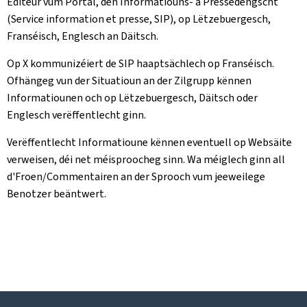
Editeur vum Portal, den Informatiouns- a Pressedéngscht
(Service information et presse, SIP), op Lëtzebuergesch,
Franséisch, Englesch an Däitsch.
Op X kommunizéiert de SIP haaptsächlech op Franséisch.
Ofhängeg vun der Situatioun an der Zilgrupp kënnen
Informatiounen och op Lëtzebuergesch, Däitsch oder
Englesch verëffentlecht ginn.
Verëffentlecht Informatioune kënnen eventuell op Websäite
verweisen, déi net méisproocheg sinn. Wa méiglech ginn all
d'Froen/Commentairen an der Sprooch vum jeeweilege
Benotzer beäntwert.