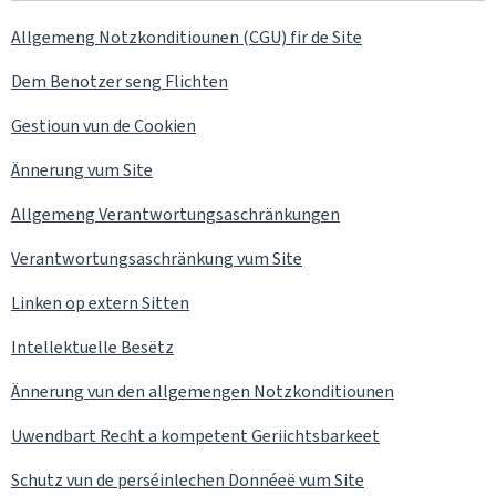
Allgemeng Notzkonditiounen (CGU) fir de Site
Dem Benotzer seng Flichten
Gestioun vun de Cookien
Ännerung vum Site
Allgemeng Verantwortungsaschränkungen
Verantwortungsaschränkung vum Site
Linken op extern Sitten
Intellektuelle Besëtz
Ännerung vun den allgemengen Notzkonditiounen
Uwendbart Recht a kompetent Geriichtsbarkeet
Schutz vun de perséinlechen Donnéeë vum Site