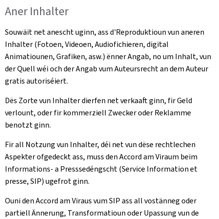
Aner Inhalter
Souwäit net anescht uginn, ass d'Reproduktioun vun aneren
Inhalter (Fotoen, Videoen, Audiofichieren, digital
Animatiounen, Grafiken, asw.) ënner Angab, no um Inhalt, vun
der Quell wéi och der Angab vum Auteursrecht an dem Auteur
gratis autoriséiert.
Dës Zorte vun Inhalter dierfen net verkaaft ginn, fir Geld
verlount, oder fir kommerziell Zwecker oder Reklamme
benotzt ginn.
Fir all Notzung vun Inhalter, déi net vun dëse rechtlechen
Aspekter ofgedeckt ass, muss den Accord am Viraum beim
Informations- a Presssedéngscht (Service Information et
presse, SIP) ugefrot ginn.
Ouni den Accord am Viraus vum SIP ass all vostänneg oder
partiell Ännerung, Transformatioun oder Upassung vun de