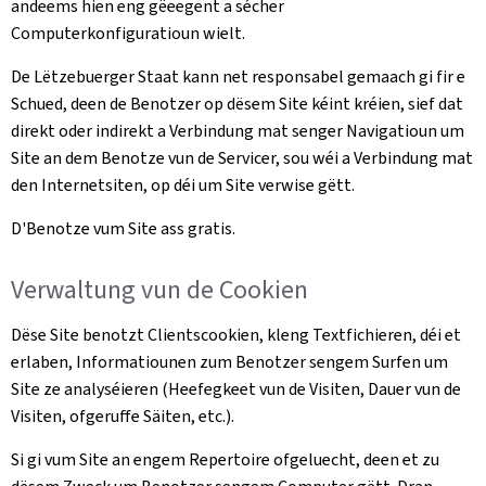
andeems hien eng gëeegent a sécher
Computerkonfiguratioun wielt.
De Lëtzebuerger Staat kann net responsabel gemaach gi fir e
Schued, deen de Benotzer op dësem Site kéint kréien, sief dat
direkt oder indirekt a Verbindung mat senger Navigatioun um
Site an dem Benotze vun de Servicer, sou wéi a Verbindung mat
den Internetsiten, op déi um Site verwise gëtt.
D'Benotze vum Site ass gratis.
Verwaltung vun de Cookien
Dëse Site benotzt Clientscookien, kleng Textfichieren, déi et
erlaben, Informatiounen zum Benotzer sengem Surfen um
Site ze analyséieren (Heefegkeet vun de Visiten, Dauer vun de
Visiten, ofgeruffe Säiten, etc.).
Si gi vum Site an engem Repertoire ofgeluecht, deen et zu