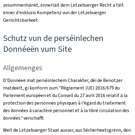
zesummenhänkt, ënnerläit dem Lëtzebuerger Recht a fält
ënner d'exklusiv Kompetenz vun der Lëtzebuerger
Geriichtsbarkeet.
Schutz vun de perséinlechen
Donnéeën vum Site
Allgemenges
D'Donnéeë mat perséinlechem Charakter, déi de Benotzer
matdeelt, gi konform zum "
Règlement (UE) 2016/679 du
Parlement européen et du Conseil du 27 avril 2016 relatif à la
protection des personnes physiques à l'égard du traitement
des données à caractère personnel et à la libre circulation des
données
" verschafft.
Well de Lëtzebuerger Staat ausser, aus Sécherheetsgrënn, den