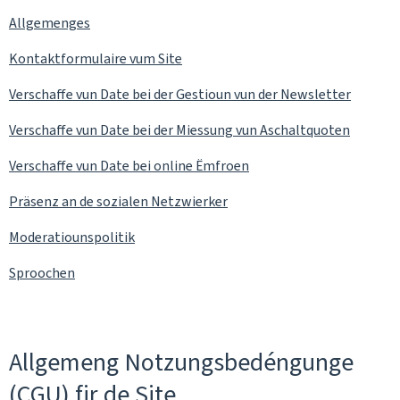
Allgemenges
Kontaktformulaire vum Site
Verschaffe vun Date bei der Gestioun vun der
Newsletter
Verschaffe vun Date bei der Miessung vun Aschaltquoten
Verschaffe vun Date bei online Ëmfroen
Präsenz an de sozialen Netzwierker
Moderatiounspolitik
Sproochen
Allgemeng Notzungsbedéngunge
(CGU) fir de Site