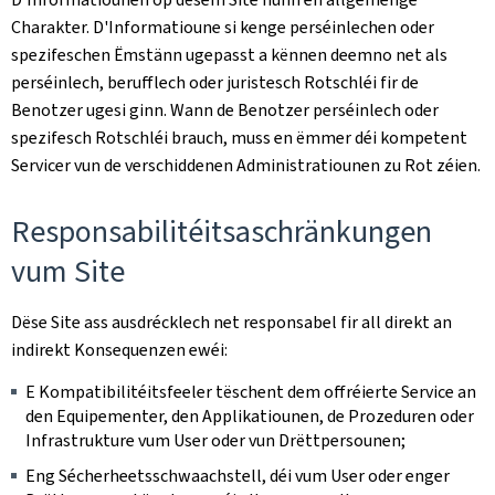
Charakter. D'Informatioune si kenge perséinlechen oder
spezifeschen Ëmstänn ugepasst a kënnen deemno net als
perséinlech, berufflech oder juristesch Rotschléi fir de
Benotzer ugesi ginn. Wann de Benotzer perséinlech oder
spezifesch Rotschléi brauch, muss en ëmmer déi kompetent
Servicer vun de verschiddenen Administratiounen zu Rot zéien.
Responsabilitéitsaschränkungen
vum Site
Dëse Site ass ausdrécklech net responsabel fir all direkt an
indirekt Konsequenzen ewéi:
E Kompatibilitéitsfeeler tëschent dem offréierte Service an
den Equipementer, den Applikatiounen, de Prozeduren oder
Infrastrukture vum User oder vun Drëttpersounen;
Eng Sécherheetsschwaachstell, déi vum User oder enger