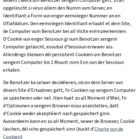
dësem Zweck um Benotzer sengem Computer gëtt. Dran
opgelëscht si virun allem den Numm vum Server, en
Identifiant a Form vun enger eemoleger Nummer an en
Oflafdatum. Den eemolegen Identifiant erlaabt et dem Site,
de Computer vum Benotzer bei all Visite erëmzëerkennen.
D'Cookië vun enger Sessioun gi vum Benotzer sengem
Computer geläscht, esoubal d'Sessioun eriwwer ass.
Allerdéngs bleiwen déi persistent Cookien um Benotzer
sengem Computer bis 1 Mount nom Enn vun der Sessioun
erhalen.
De Benotzer ka selwer decidéieren, ob en dem Server vun
dësem Site d'Erlaabnes gëtt, fir Cookien op sengem Computer
ze späicheren oder net. Hien huet zu all Moment d'Wiel, fir
d'Optiounen a sengem Browser esou anzestellen, datt
d'Cookië weder akzeptéiert nach gespäichert ginn.
Ausserdeem kann en zu all Moment, iwwer de Browser, Cookië
läschen, déi scho gespäichert sinn (kuckt d’
Charte vun de
Cookien
).