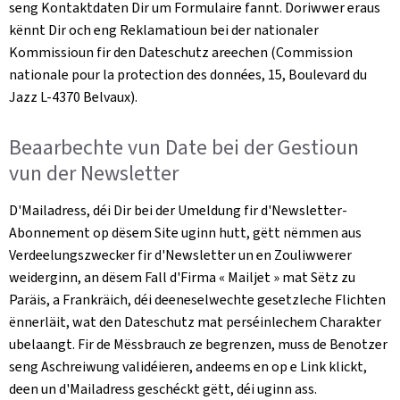
seng Kontaktdaten Dir um Formulaire fannt. Doriwwer eraus
kënnt Dir och eng Reklamatioun bei der nationaler
Kommissioun fir den Dateschutz areechen (
Commission
nationale pour la protection des données, 15, Boulevard du
Jazz L-4370 Belvaux)
.
Beaarbechte vun Date bei der Gestioun
vun der
Newsletter
D'Mailadress, déi Dir bei der Umeldung fir d'
Newsletter
-
Abonnement op dësem Site uginn hutt, gëtt nëmmen aus
Verdeelungszwecker fir d'
Newsletter
un en Zouliwwerer
weiderginn, an dësem Fall d'Firma «
Mailjet
» mat Sëtz zu
Paräis, a Frankräich, déi deeneselwechte gesetzleche Flichten
ënnerläit, wat den Dateschutz mat perséinlechem Charakter
ubelaangt. Fir de Mëssbrauch ze begrenzen, muss de Benotzer
seng Aschreiwung validéieren, andeems en op e Link klickt,
deen un d'Mailadress geschéckt gëtt, déi uginn ass.