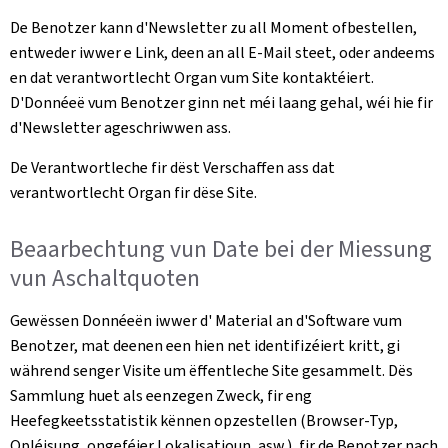
De Benotzer kann d'Newsletter zu all Moment ofbestellen,
entweder iwwer e Link, deen an all E-Mail steet, oder andeems
en dat verantwortlecht Organ vum Site kontaktéiert.
D'Donnéeë vum Benotzer ginn net méi laang gehal, wéi hie fir
d'Newsletter ageschriwwen ass.
De Verantwortleche fir dëst Verschaffen ass dat
verantwortlecht Organ fir dëse Site.
Beaarbechtung vun Date bei der Miessung
vun Aschaltquoten
Gewëssen Donnéeën iwwer d' Material an d'Software vum
Benotzer, mat deenen een hien net identifizéiert kritt, gi
während senger Visite um ëffentleche Site gesammelt. Dës
Sammlung huet als eenzegen Zweck, fir eng
Heefegkeetsstatistik kënnen opzestellen (Browser-Typ,
Opléisung, ongeféier Lokalisatioun, asw.), fir de Benotzer nach