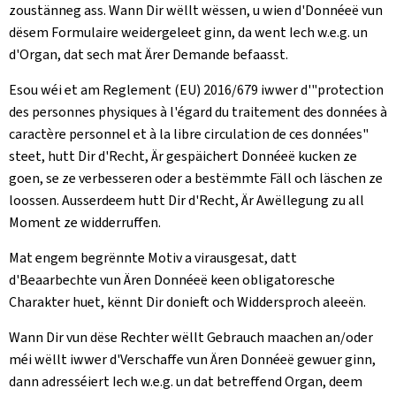
zoustänneg ass. Wann Dir wëllt wëssen, u wien d'Donnéeë vun
dësem Formulaire weidergeleet ginn, da went Iech w.e.g. un
d'Organ, dat sech mat Ärer Demande befaasst.
Esou wéi et am Reglement (EU) 2016/679 iwwer d'"protection
des personnes physiques à l'égard du traitement des données à
caractère personnel et à la libre circulation de ces données"
steet, hutt Dir d'Recht, Är gespäichert Donnéeë kucken ze
goen, se ze verbesseren oder a bestëmmte Fäll och läschen ze
loossen. Ausserdeem hutt Dir d'Recht, Är Awëllegung zu all
Moment ze widderruffen.
Mat engem begrënnte Motiv a virausgesat, datt
d'Beaarbechte vun Ären Donnéeë keen obligatoresche
Charakter huet, kënnt Dir donieft och Widdersproch aleeën.
Wann Dir vun dëse Rechter wëllt Gebrauch maachen an/oder
méi wëllt iwwer d'Verschaffe vun Ären Donnéeë gewuer ginn,
dann adresséiert Iech w.e.g. un dat betreffend Organ, deem