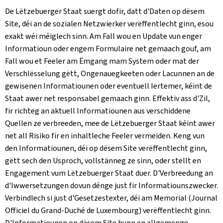
De Lëtzebuerger Staat suergt dofir, datt d'Daten op dësem
Site, déi an de sozialen Netzwierker verëffentlecht ginn, esou
exakt wéi méiglech sinn. Am Fall wou en Update vun enger
Informatioun oder engem Formulaire net gemaach gouf, am
Fall wou et Feeler am Ëmgang mam System oder mat der
Verschlësselung gëtt, Ongenauegkeeten oder Lacunnen an de
gewisenen Informatiounen oder eventuell Iertemer, kéint de
Staat awer net responsabel gemaach ginn. Effektiv ass d'Zil,
fir richteg an aktuell Informatiounen aus verschiddene
Quellen ze verbreeden, mee de Lëtzebuerger Staat kéint awer
net all Risiko fir en inhaltleche Feeler vermeiden. Keng vun
den Informatiounen, déi op dësem Site verëffentlecht ginn,
gëtt sech den Usproch, vollstänneg ze sinn, oder stellt en
Engagement vum Lëtzebuerger Staat duer. D'Verbreedung an
d'Iwwersetzungen dovun dénge just fir Informatiounszwecker.
Verbindlech si just d'Gesetzestexter, déi am Memorial (
Journal
Officiel du Grand-Duché de Luxembourg
) verëffentlecht ginn.
D'Informatiounen op dësem Site hunn en allgemenge