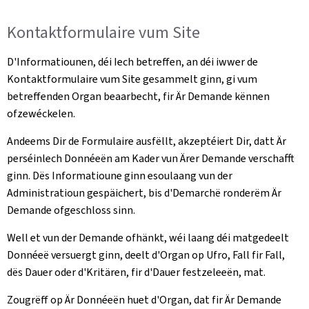
Kontaktformulaire vum Site
D'Informatiounen, déi Iech betreffen, an déi iwwer de
Kontaktformulaire vum Site gesammelt ginn, gi vum
betreffenden Organ beaarbecht, fir Är Demande kënnen
ofzewéckelen.
Andeems Dir de Formulaire ausfëllt, akzeptéiert Dir, datt Är
perséinlech Donnéeën am Kader vun Ärer Demande verschafft
ginn. Dës Informatioune ginn esoulaang vun der
Administratioun gespäichert, bis d'Demarchë ronderëm Är
Demande ofgeschloss sinn.
Well et vun der Demande ofhänkt, wéi laang déi matgedeelt
Donnéeë versuergt ginn, deelt d'Organ op Ufro, Fall fir Fall,
dës Dauer oder d'Kritären, fir d'Dauer festzeleeën, mat.
Zougrëff op Är Donnéeën huet d'Organ, dat fir Är Demande