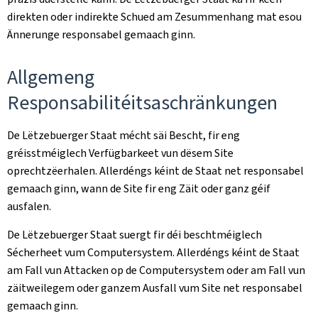
direkten oder indirekte Schued am Zesummenhang mat esou
Ännerunge responsabel gemaach ginn.
Allgemeng
Responsabilitéitsaschränkungen
De Lëtzebuerger Staat mécht säi Bescht, fir eng
gréisstméiglech Verfügbarkeet vun dësem Site
oprechtzëerhalen. Allerdéngs kéint de Staat net responsabel
gemaach ginn, wann de Site fir eng Zäit oder ganz géif
ausfalen.
De Lëtzebuerger Staat suergt fir déi beschtméiglech
Sécherheet vum Computersystem. Allerdéngs kéint de Staat
am Fall vun Attacken op de Computersystem oder am Fall vun
zäitweilegem oder ganzem Ausfall vum Site net responsabel
gemaach ginn.