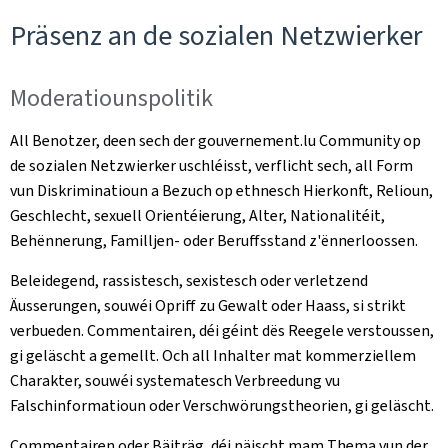
Präsenz an de sozialen Netzwierker
Moderatiounspolitik
All Benotzer, deen sech der gouvernement.lu Community op
de sozialen Netzwierker uschléisst, verflicht sech, all Form
vun Diskriminatioun a Bezuch op ethnesch Hierkonft, Relioun,
Geschlecht, sexuell Orientéierung, Alter, Nationalitéit,
Behënnerung, Familljen- oder Beruffsstand z'ënnerloossen.
Beleidegend, rassistesch, sexistesch oder verletzend
Äusserungen, souwéi Opriff zu Gewalt oder Haass, si strikt
verbueden. Commentairen, déi géint dës Reegele verstoussen,
gi geläscht a gemellt. Och all Inhalter mat kommerziellem
Charakter, souwéi systematesch Verbreedung vu
Falschinformatioun oder Verschwörungstheorien, gi geläscht.
Commentairen oder Bäiträg, déi näischt mam Thema vun der