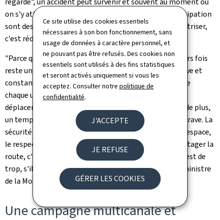
regardé", un accident peut survenir et souvent au moment où
on s'y attend le moins. La vitesse, la visibilité et l'anticipation
Ce site utilise des cookies essentiels
sont des facteurs clés pour éviter l'irréversible: les maîtriser,
nécessaires à son bon fonctionnement, sans
c'est réduire les risques.
usage de données à caractère personnel, et
ne pouvant pas être refusés. Des cookies non
"Parce que l'inattention est humaine, regarder plusieurs fois
essentiels sont utilisés à des fins statistiques
reste un réflexe essentiel sur la route. La vigilance active et
et seront activés uniquement si vous les
constante est une responsabilité collective, qui engage
acceptez. Consulter notre
politique de
chaque usagère et usager, quel que soit son mode de
confidentialité
.
déplacement. Un regard supplémentaire, un contrôle de plus,
un temps d'arrêt, peuvent suffire à éviter un accident grave. La
J'ACCEPTE
sécurité routière repose avant tout sur le partage de l'espace,
le respect mutuel et l'attention portée aux autres. Partager la
JE REFUSE
route, c'est aussi partager les regards. Aucun regard n'est de
trop, s'il peut sauver une vie", a insisté Yuriko Backes, ministre
GÉRER LES COOKIES
de la Mobilité et des Travaux publics.
Une campagne multicanale et