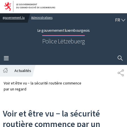
Aller au menu principal
Aller au contenu
FR
gouvernement.lu
Administrations
FR
Le gouvernement luxembourgeois
Police Lëtzebuerg
AFFICHER
MENU
PRINCIPAL
Actualités
PA
Accueil
Voir et être vu − la sécurité routière commence
par un regard
Voir et être vu − la sécurité
routière commence par un