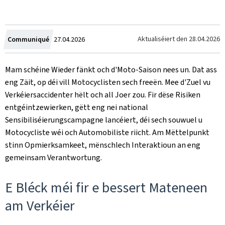
Created
Aktualiséiert den
28.04.2026
Communiqué
27.04.2026
on
Mam schéine Wieder fänkt och d'Moto-Saison nees un. Dat ass
eng Zäit, op déi vill Motocyclisten sech freeën. Mee d'Zuel vu
Verkéiersaccidenter hëlt och all Joer zou. Fir dëse Risiken
entgéintzewierken, gëtt eng nei national
Sensibiliséierungscampagne lancéiert, déi sech souwuel u
Motocycliste wéi och Automobiliste riicht. Am Mëttelpunkt
stinn Opmierksamkeet, mënschlech Interaktioun an eng
gemeinsam Verantwortung.
E Bléck méi fir e bessert Mateneen
am Verkéier