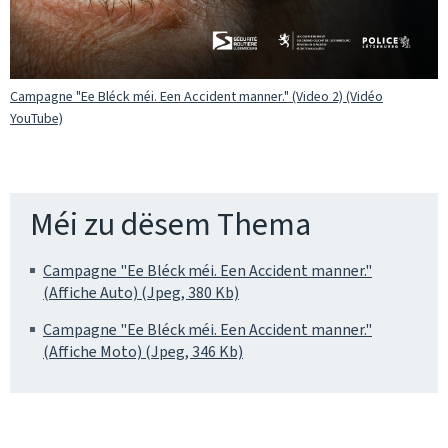
Campagne "Ee Bléck méi. Een Accident manner." (Video 2) (Vidéo
YouTube)
Méi zu dësem Thema
Campagne "Ee Bléck méi. Een Accident manner."
(Affiche Auto) (Jpeg, 380 Kb)
Campagne "Ee Bléck méi. Een Accident manner."
(Affiche Moto) (Jpeg, 346 Kb)