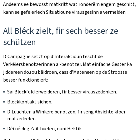
Andeems ee bewosst matkritt wat ronderëm engem geschitt,
kann ee geféierlech Situatioune virausgesinn a vermeiden.
All Bléck zielt, fir sech besser ze
schützen
D'Campagne setzt op d'Interaktioun tëscht de
Verkéiersbenotzerinnen a -benotzer. Mat einfache Gester ka
jiddereen dozou bäidroen, dass d'Mateneen op de Stroosse
besser funktionéiert:
Säi Bléckfeld erweideren, fir besser virauszedenken.
Bléckkontakt sichen.
D'Luuchten a Winkere benotzen, fir seng Absichte kloer
matzedeelen.
Déi néideg Zäit huelen, ouni Hektik.