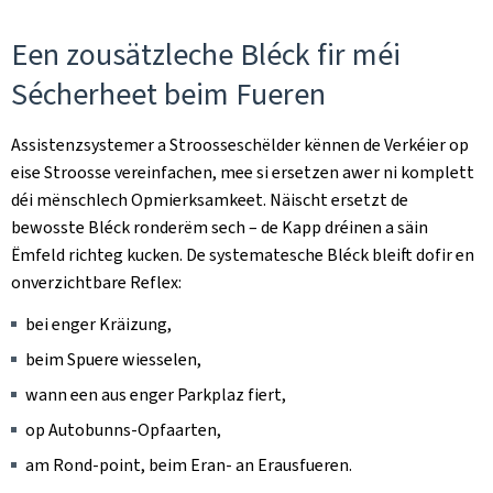
Een zousätzleche Bléck fir méi
Sécherheet beim Fueren
Assistenzsystemer a Stroosseschëlder kënnen de Verkéier op
eise Stroosse vereinfachen, mee si ersetzen awer ni komplett
déi mënschlech Opmierksamkeet. Näischt ersetzt de
bewosste Bléck ronderëm sech – de Kapp dréinen a säin
Ëmfeld richteg kucken. De systematesche Bléck bleift dofir en
onverzichtbare Reflex:
bei enger Kräizung,
beim Spuere wiesselen,
wann een aus enger Parkplaz fiert,
op Autobunns-Opfaarten,
am Rond-point, beim Eran- an Erausfueren.