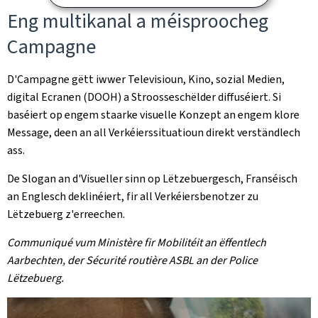
Eng multikanal a méisproocheg
Campagne
D'Campagne gëtt iwwer Televisioun, Kino, sozial Medien,
digital Ecranen (DOOH) a Stroosseschëlder diffuséiert. Si
baséiert op engem staarke visuelle Konzept an engem klore
Message, deen an all Verkéierssituatioun direkt verständlech
ass.
De Slogan an d'Visueller sinn op Lëtzebuergesch, Franséisch
an Englesch deklinéiert, fir all Verkéiersbenotzer zu
Lëtzebuerg z'erreechen.
Communiqué vum Ministère fir Mobilitéit an ëffentlech
Aarbechten, der Sécurité routière ASBL an der Police
Lëtzebuerg.