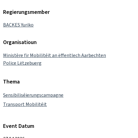
Regierungsmember
BACKES Yuriko
Organisatioun
Ministère fir Mobilitéit an ëffentlech Aarbechten
Police Lëtzebuerg
Thema
Sensibiliséierungscampagne
Transport Mobilitéit
Event Datum