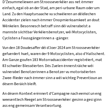
D'Zesummeliewen am Stroosseverkéier ass net ëmmer
einfach, egal ob an der Stad, am peri-urbane Raum oder um
Land. Zu den Haaptursaache vu schwéieren an déidlechen
Accidenter zielen nach ëmmer Onopmierksamkeet an dout
Wénkelen. Besonnesch betraff sinn déi vulnerabelst a
mannste siichtbar Verkéiersbenotzer, wéi Motocyclisten,
Cyclisten a Foussgängerinnen a -gänger.
Vun den 18 Doudesaffer déi d'Joer 2024 am Stroosseverkéier
gefuerdert huet, waren der 9 Motocyclisten, also d'Hallschent.
Am Ganze goufen 183 Motorradsaccidenter registréiert, mat
83 schwéier Blesséierten. Dës Zuelen ënnersträiche wéi
vulnerabel Benotzerinnen a Benotzer vu motoriséierten
Zwee-Rieder nach ëmmer sinn a wéi wichteg Preventioun an
dësem Beräich bleift.
An dësem Kontext erënnert d'Campagne nach eemol un eng
weesentlech Reegel am Stroosseverkéier: gesinn a gesi ginn
ass eng gemeinsam Verantwortung.