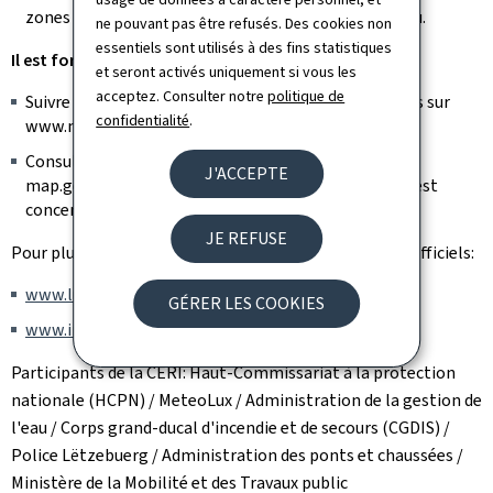
zones de camping situées à proximité des cours d’eau.
ne pouvant pas être refusés. Des cookies non
essentiels sont utilisés à des fins statistiques
Il est fortement recommandé de:
et seront activés uniquement si vous les
acceptez. Consulter notre
politique de
Suivre régulièrement les prévisions météorologiques sur
confidentialité
.
www.meteolux.lu
Consulter les cartes de danger de fortes pluies sur
J'ACCEPTE
map.geoportail.lu pour vérifier si votre localisation est
concernée.
JE REFUSE
Pour plus d'informations, veuillez consulter les sites officiels:
www.lu-alert.lu
GÉRER LES COOKIES
www.infocrise.lu
Participants de la CERI: Haut-Commissariat à la protection
nationale (HCPN) / MeteoLux / Administration de la gestion de
l'eau / Corps grand-ducal d'incendie et de secours (CGDIS) /
Police Lëtzebuerg / Administration des ponts et chaussées /
Ministère de la Mobilité et des Travaux public