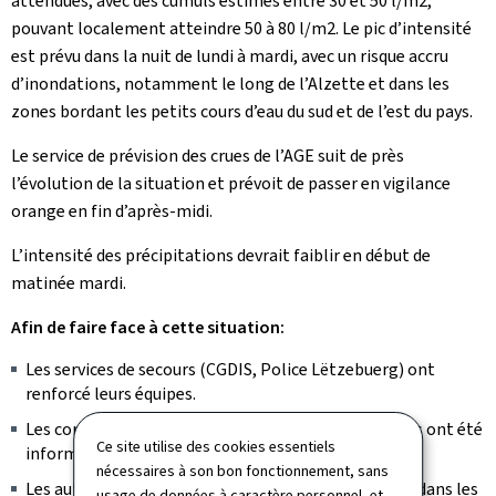
attendues, avec des cumuls estimés entre 30 et 50 l/m2,
pouvant localement atteindre 50 à 80 l/m2. Le pic d’intensité
est prévu dans la nuit de lundi à mardi, avec un risque accru
d’inondations, notamment le long de l’Alzette et dans les
zones bordant les petits cours d’eau du sud et de l’est du pays.
Le service de prévision des crues de l’AGE suit de près
l’évolution de la situation et prévoit de passer en vigilance
orange en fin d’après-midi.
L’intensité des précipitations devrait faiblir en début de
matinée mardi.
Afin de faire face à cette situation:
Les services de secours (CGDIS, Police Lëtzebuerg) ont
renforcé leurs équipes.
Les communes ainsi que les exploitants de campings ont été
Ce site utilise des cookies essentiels
informés.
nécessaires à son bon fonctionnement, sans
Les autorités appellent à la vigilance, en particulier dans les
usage de données à caractère personnel, et