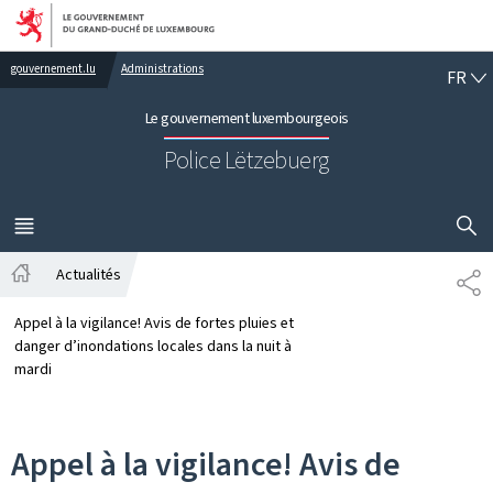
Aller au menu principal
Aller au contenu
FR
gouvernement.lu
Administrations
FR
Le gouvernement luxembourgeois
Police Lëtzebuerg
AFFICHER
MENU
PRINCIPAL
Actualités
PA
Accueil
Appel à la vigilance! Avis de fortes pluies et
danger d’inondations locales dans la nuit à
mardi
Appel à la vigilance! Avis de