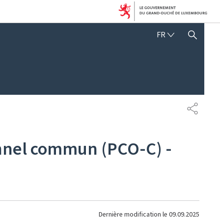
FRANÇAIS
FR
AFFICHER / MASQUER 
PARTAG
nnel commun (PCO-C) -
Dernière modification le
09.09.2025