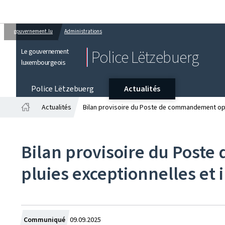
gouvernement.lu
Administrations
Le gouvernement
Police Lëtzebuerg
luxembourgeois
Police Lëtzebuerg
Actualités
Actualités
Bilan provisoire du Poste de commandement opé
Accueil
Bilan provisoire du Pos
pluies exceptionnelles et
Crée
Communiqué
09.09.2025