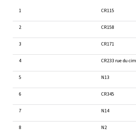
1
CR115
2
CR158
3
CR171
4
CR233 rue du cim
5
N13
6
CR345
7
N14
8
N2