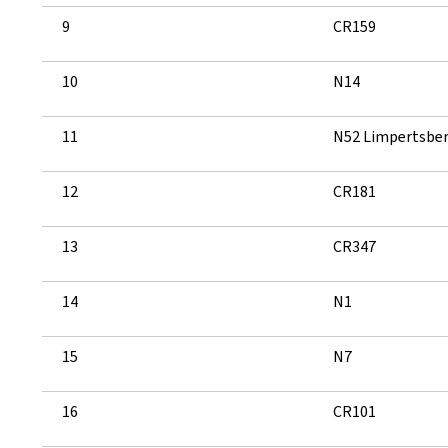
9
CR159
10
N14
11
N52 Limpertsbe
12
CR181
13
CR347
14
N1
15
N7
16
CR101