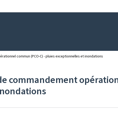
Aller au menu principal
Aller au contenu
rationnel commun (PCO-C) - pluies exceptionnelles et inondations
te de commandement opératio
 inondations