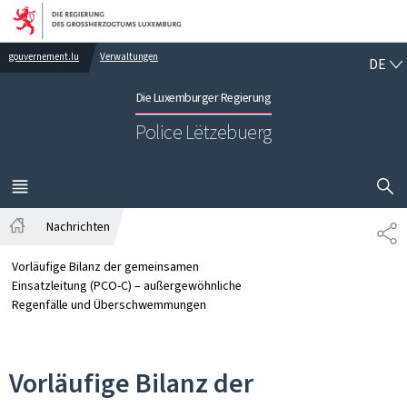
Zur Hauptnavigation
Zum Inhalt
DE
gouvernement.lu
Verwaltungen
DE
Die Luxemburger Regierung
Police Lëtzebuerg
SUCHFLED 
MENÜ
HAUPT-
Nachrichten
TE
Startseite
Vorläufige Bilanz der gemeinsamen
Einsatzleitung (PCO-C) – außergewöhnliche
Regenfälle und Überschwemmungen
Vorläufige Bilanz der