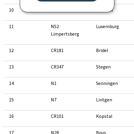
10
N14
Diekirch
11
N52
Luxemburg
Limpertsberg
12
CR181
Bridel
13
CR347
Stegen
14
N1
Senningen
15
N7
Lintgen
16
CR101
Kopstal
17
N28
Bous