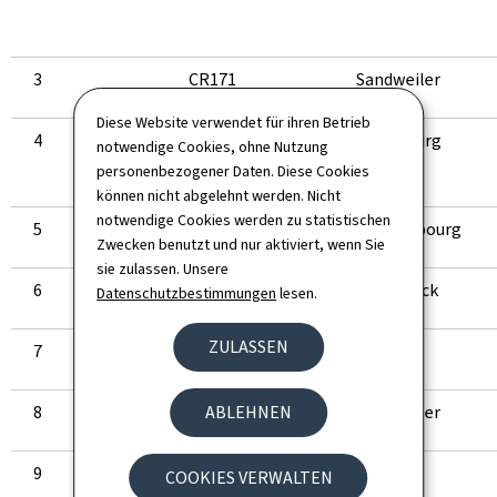
3
CR171
Sandweiler
Diese Website verwendet für ihren Betrieb
4
CR233
Luxemburg
notwendige Cookies, ohne Nutzung
Friedhofsstraße
personenbezogener Daten. Diese Cookies
können nicht abgelehnt werden. Nicht
notwendige Cookies werden zu statistischen
5
N13
Bettembourg
Zwecken benutzt und nur aktiviert, wenn Sie
sie zulassen. Unsere
6
CR345
Ettelbruck
Datenschutzbestimmungen
lesen.
ZULASSEN
7
N14
Diekirch
8
N2
Sandweiler
ABLEHNEN
9
CR159
Itzig
COOKIES VERWALTEN