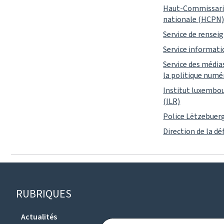
Haut-Commissaria
nationale (HCPN
Service de rensei
Service informati
Service des médias
la politique numé
Institut luxembou
(ILR)
Police Lëtzebuer
Direction de la d
Pied
RUBRIQUES
de
Actualités