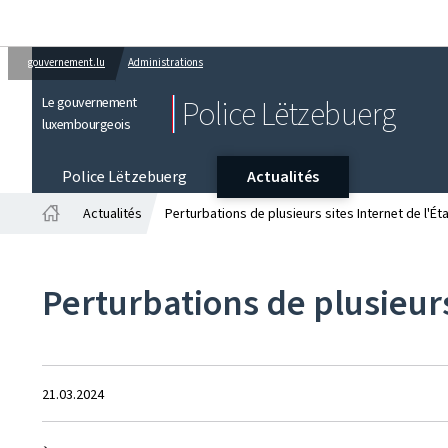
gouvernement.lu
Administrations
Le gouvernement
Police Lëtzebuerg
luxembourgeois
Police Lëtzebuerg
Actualités
Actualités
Perturbations de plusieurs sites Internet de l'Éta
Accueil
Perturbations de plusieurs 
Crée
21.03.2024
le