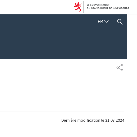
FRANÇAIS
FR
AFFICHER / MASQUER 
PARTAG
Dernière modification le
21.03.2024