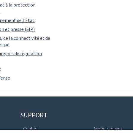
t à la protection
)
gnement de l'État
on et presse (SIP)
, de la connectivité et de
rique
rgeois de régulation
g
éfense
SUPPORT
Contact
Aspects légaux