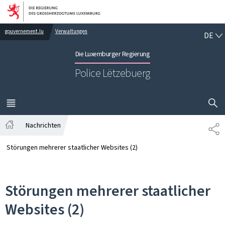
Zur Hauptnavigation
Zum Inhalt
DE
gouvernement.lu
Verwaltungen
DE
Die Luxemburger Regierung
Police Lëtzebuerg
SUCHFLED 
MENÜ
HAUPT-
Nachrichten
TE
Startseite
Störungen mehrerer staatlicher Websites (2)
Störungen mehrerer staatlicher
Websites (2)