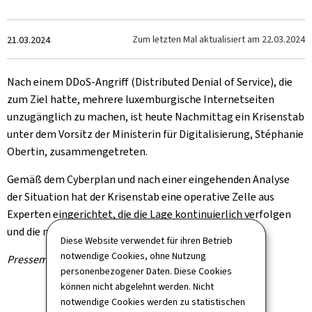
Zum
Zum letzten Mal aktualisiert am
22.03.2024
21.03.2024
Nach einem DDoS-Angriff (Distributed Denial of Service), die
zum Ziel hatte, mehrere luxemburgische Internetseiten
unzugänglich zu machen, ist heute Nachmittag ein Krisenstab
unter dem Vorsitz der Ministerin für Digitalisierung, Stéphanie
Obertin, zusammengetreten.
Gemäß dem Cyberplan und nach einer eingehenden Analyse
der Situation hat der Krisenstab eine operative Zelle aus
Experten eingerichtet, die die Lage kontinuierlich verfolgen
und die notwendigen Maßnahmen ergreifen.
Diese Website verwendet für ihren Betrieb
notwendige Cookies, ohne Nutzung
Pressemitteilung des Krisenstabs
personenbezogener Daten. Diese Cookies
können nicht abgelehnt werden. Nicht
notwendige Cookies werden zu statistischen