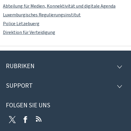
Abteilung für Medien, Konnektivität und digitale Agenda
Luxemburgisches Regulierungsinstitut
Police Lëtzebuerg
Direktion für Verteidigung
RUBRIKEN
Footer
RUBRI
SUPPORT
SUPP
FOLGEN SIE UNS
Twitter
Facebook
RSS