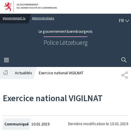
Aller au menu principal
Aller au contenu
FR
gouvernement.lu
Administrations
FR
Le gouvernement luxembourgeois
Police Lëtzebuerg
AFFICHER
MENU
PRINCIPAL
Actualités
Exercice national VIGILNAT
PA
Accueil
Exercice national VIGILNAT
Crée
Dernière modification le
10.01.2019
Communiqué
10.01.2019