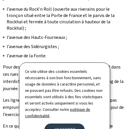
l’avenue du Rock’n Roll (ouverte aux riverains pour le
tronçon situé entre la Porte de France et le parvis de la
Rockhal et fermée à toute circulation à hauteur de la
Rockhal) ;
l’avenue des Hauts-Fourneaux ;
l’avenue des Sidérurgistes ;
l’avenue de la Fonte.
Pour des raisons de sécurité, les bâtiments se trouvant dans
Ce site utilise des cookies essentiels
ces rues ne pourront être rejoints par véhicule. Une
nécessaires à son bon fonctionnement, sans
interdiction de stationnement s’appliquera tout au long de la
usage de données à caractère personnel, et
journée dans ces rues.
ne pouvant pas être refusés. Des cookies non
essentiels sont utilisés à des fins statistiques
Les lignes de bus N°4, N°7 et N°15 du TICE ne pourront pas
et seront activés uniquement si vous les
emprunter l’avenue du Rock’n Roll et seront déviées le jour de
acceptez. Consulter notre
politique de
l’exercice.
confidentialité
.
En ce qui concerne l’accès routier au site Belval, la rue de