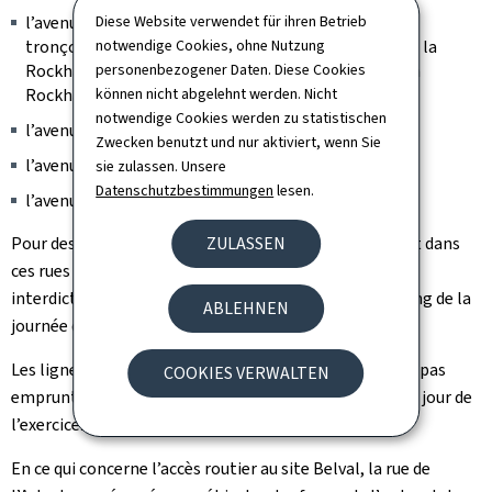
Diese Website verwendet für ihren Betrieb
l’avenue du Rock’n Roll (ouverte aux riverains pour le
notwendige Cookies, ohne Nutzung
tronçon situé entre la Porte de France et le parvis de la
personenbezogener Daten. Diese Cookies
Rockhal et fermée à toute circulation à hauteur de la
können nicht abgelehnt werden. Nicht
Rockhal) ;
notwendige Cookies werden zu statistischen
l’avenue des Hauts-Fourneaux ;
Zwecken benutzt und nur aktiviert, wenn Sie
l’avenue des Sidérurgistes ;
sie zulassen. Unsere
Datenschutzbestimmungen
lesen.
l’avenue de la Fonte.
ZULASSEN
Pour des raisons de sécurité, les bâtiments se trouvant dans
ces rues ne pourront être rejoints par véhicule. Une
interdiction de stationnement s’appliquera tout au long de la
ABLEHNEN
journée dans ces rues.
Les lignes de bus N°4, N°7 et N°15 du TICE ne pourront pas
COOKIES VERWALTEN
emprunter l’avenue du Rock’n Roll et seront déviées le jour de
l’exercice.
En ce qui concerne l’accès routier au site Belval, la rue de