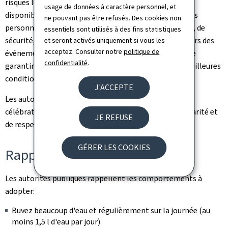
risques liés à la chaleur, à l'information du public, à la
usage de données à caractère personnel, et
disponibilité de points d'eau ainsi qu'à la protection des
ne pouvant pas être refusés. Des cookies non
personnes les plus vulnérables. Les services de secours, de
essentiels sont utilisés à des fins statistiques
sécurité, les autorités locales ainsi que les organisateurs des
et seront activés uniquement si vous les
acceptez. Consulter notre
politique de
événements travaillent en étroite coordination afin de
confidentialité
.
garantir le bon déroulement des festivités dans les meilleures
conditions de sécurité possibles.
J'ACCEPTE
Les autorités invitent la population à profiter des
célébrations dans un esprit de responsabilité, de solidarité et
JE REFUSE
de respect mutuel.
GÉRER LES COOKIES
Rappel des recommandations
Les autorités publiques rappellent les comportements à
adopter:
Buvez beaucoup d'eau et régulièrement sur la journée (au
moins 1,5 l d'eau par jour)