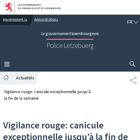
Aller au menu principal
Aller au contenu
FR
gouvernement.lu
Administrations
FR
Le gouvernement luxembourgeois
Police Lëtzebuerg
AFFICHER
MENU
PRINCIPAL
Actualités
PA
Accueil
Vigilance rouge: canicule exceptionnelle jusqu’à
la fin de la semaine
Vigilance rouge: canicule
exceptionnelle jusqu’à la fin de