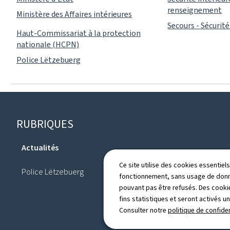
renseignement
Ministère des Affaires intérieures
Secours - Sécurité 
Haut-Commissariat à la protection
nationale (HCPN)
Police Lëtzebuerg
Pied
RUBRIQUES
de
Actualités
page
Annuaire
Ce site utilise des cookies essentie
Police Lëtzebuerg
fonctionnement, sans usage de donné
pouvant pas être refusés. Des cookie
fins statistiques et seront activés u
Consulter notre
politique de confiden