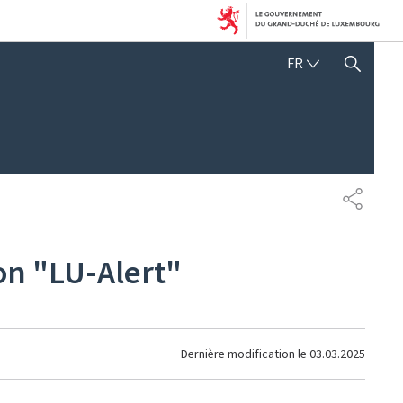
FRANÇAIS
FR
AFFICHER / MASQUER 
PARTAG
ion "LU-Alert"
Dernière modification le
03.03.2025