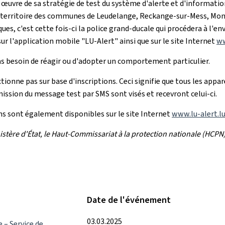
 œuvre de sa stratégie de test du système d'alerte et d'informati
 le territoire des communes de Leudelange, Reckange-sur-Mess, Mon
es, c'est cette fois-ci la police grand-ducale qui procédera à l'e
ur l'application mobile "LU-Alert" ainsi que sur le site Internet
ww
 pas besoin de réagir ou d'adopter un comportement particulier.
nctionne pas sur base d'inscriptions. Ceci signifie que tous les ap
ion du message test par SMS sont visés et recevront celui-ci.
s sont également disponibles sur le site Internet
www.lu-alert.l
istère d'État, le Haut-Commissariat à la protection nationale (HCPN)
Date de l'événement
03.03.2025
e – Service de