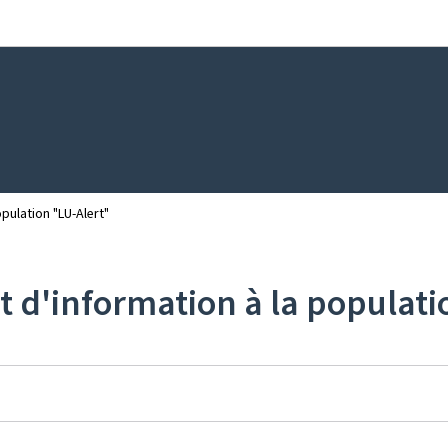
Aller au menu principal
Aller au contenu
pulation "LU-Alert"
t d'information à la populat