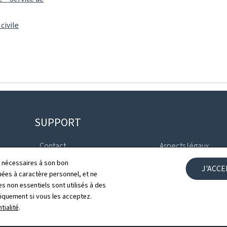
civile
SUPPORT
Contact
Aspects légaux
ls nécessaires à son bon
J'ACC
Plan du site
Déclaration d'access
es à caractère personnel, et ne
s non essentiels sont utilisés à des
À propos du site
Gestion des cookies
niquement si vous les acceptez.
tialité
.