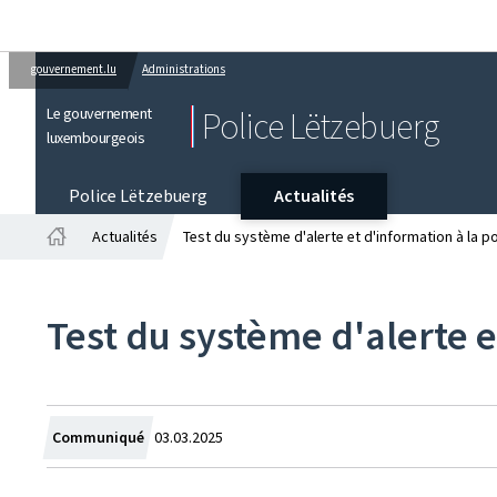
gouvernement.lu
Administrations
Le gouvernement
Police Lëtzebuerg
luxembourgeois
Police Lëtzebuerg
Actualités
Actualités
Test du système d'alerte et d'information à la po
Accueil
Test du système d'alerte e
Crée
Communiqué
03.03.2025
le