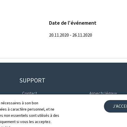
Date de l'événement
20.11.2020 - 26.11.2020
SUPPORT
Contact
Aspects légaux
ls nécessaires à son bon
J'ACC
Plan du site
Déclaration d'access
es à caractère personnel, et ne
s non essentiels sont utilisés à des
À propos du site
Gestion des cookies
niquement si vous les acceptez.