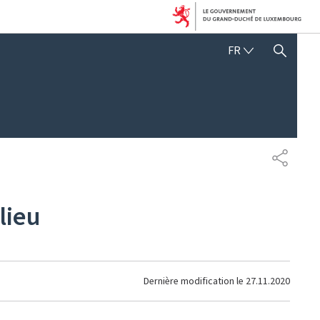
FRANÇAIS
FR
AFFICHER / MASQUER 
PARTAG
lieu
Dernière modification le
27.11.2020