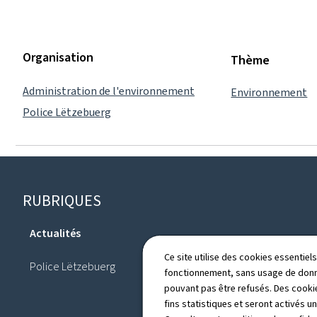
Organisation
Thème
Administration de l'environnement
Environnement
Police Lëtzebuerg
Pied
RUBRIQUES
de
Actualités
page
Annuaire
Ce site utilise des cookies essentie
Police Lëtzebuerg
fonctionnement, sans usage de donné
pouvant pas être refusés. Des cookie
fins statistiques et seront activés u