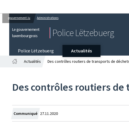
gouvernement.lu
Administrations
Le gouvernement
Police Lëtzebuerg
luxembourgeois
Police Lëtzebuerg
Actualités
Actualités
Des contrôles routiers de transports de déchets
Accueil
Des contrôles routiers de 
Crée
Communiqué
27.11.2020
le