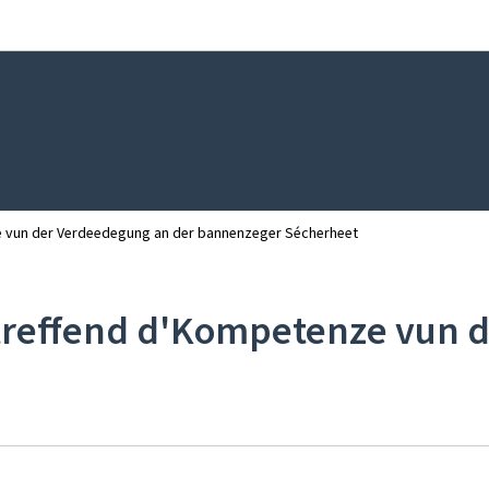
Bei den Haaptmenü goen
Bei den Inhalt goen
 vun der Verdeedegung an der bannenzeger Sécherheet
reffend d'Kompetenze vun d