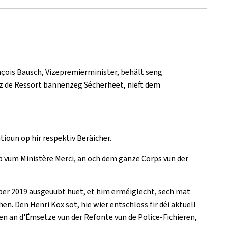
çois Bausch, Vizepremierminister, behält seng
nz de Ressort bannenzeg Sécherheet, nieft dem
oun op hir respektiv Beräicher.
pp vum Ministère Merci, an och dem ganze Corps vun der
ober 2019 ausgeüübt huet, et him erméiglecht, sech mat
. Den Henri Kox sot, hie wier entschloss fir déi aktuell
n an d'Ëmsetze vun der Refonte vun de Police-Fichieren,