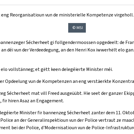
 eng Reorganisatioun vun de ministerielle Kompetenze virgeholl.
© MSI
bannenzeger Sécherheet gi follgendermoossen opgedeelt: de Fran
n an déi vun der Verdeedegung, an den Henri Kox iwwerhëlt elo ga
elo vollstänneg; et gëtt keen delegéierte Minister méi.
er Opdeelung vun de Kompetenzen an eng verstäerkte Konzentrati
zeg Sécherheet mat vill Freed ausgeüübt. Hie seet der ganzer Eki
, fir hiren Asaz an Engagement.
delegéierte Minister fir bannenzeg Sécherheet zanter dem 11. Okt
olice an der Generalinspektioun vun der Police vertraut ze maachen
nt bei der Police, d'Modernisatioun vun de Police-Infrastrukture