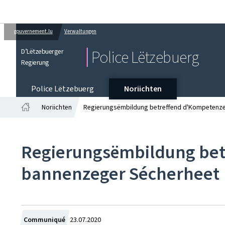
gouvernement.lu
Verwaltungen
D’Lëtzebuerger
Police Lëtzebuerg
Regierung
Police Lëtzebuerg
Noriichten
Noriichten
Regierungsëmbildung betreffend d'Kompetenze
Startsäit
Regierungsëmbildung bet
bannenzeger Sécherheet
Created
Communiqué
23.07.2020