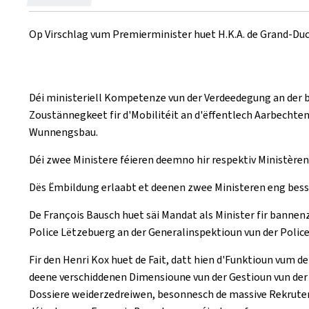
on
Op Virschlag vum Premierminister huet H.K.A. de Grand-Duc
Déi ministeriell Kompetenze vun der Verdeedegung an der 
Zoustännegkeet fir d'Mobilitéit an d'ëffentlech Aarbechte
Wunnengsbau.
Déi zwee Ministere féieren deemno hir respektiv Ministèren 
Dës Ëmbildung erlaabt et deenen zwee Ministeren eng bess
De François Bausch huet säi Mandat als Minister fir bannen
Police Lëtzebuerg an der Generalinspektioun vun der Police
Fir den Henri Kox huet de Fait, datt hien d'Funktioun vum 
deene verschiddenen Dimensioune vun der Gestioun vun der P
Dossiere weiderzedreiwen, besonnesch de massive Rekruteme