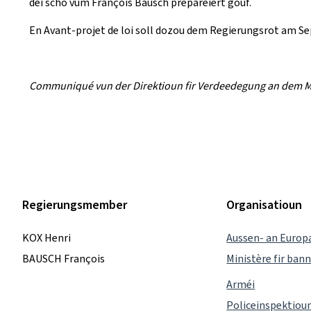
déi scho vum François Bausch preparéiert gouf.
En Avant-projet de loi soll dozou dem Regierungsrot am Se
Communiqué vun der Direktioun fir Verdeedegung an dem Mi
Regierungsmember
Organisatioun
KOX Henri
Aussen- an Europ
BAUSCH François
Ministère fir ba
Arméi
Policeinspektiou