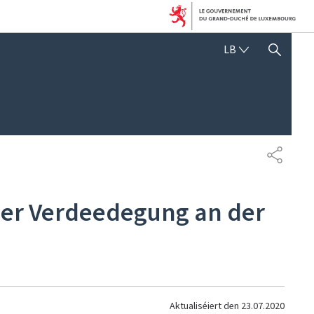
LËTZEBUERGE
LB
SHOW HIDE SEARCH
SHARE
er Verdeedegung an der
Aktualiséiert den
23.07.2020