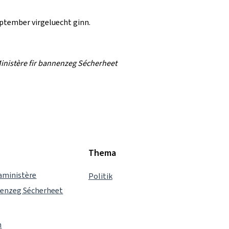
ptember virgeluecht ginn.
nistère fir bannenzeg Sécherheet
Thema
aministère
Politik
nnenzeg Sécherheet
n