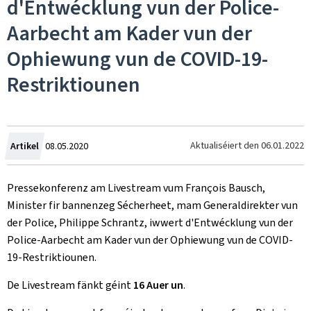
d'Entwécklung vun der Police-
Aarbecht am Kader vun der
Ophiewung vun de COVID-19-
Restriktiounen
Created
Aktualiséiert den
06.01.2022
Artikel
08.05.2020
on
Pressekonferenz am Livestream vum François Bausch,
Minister fir bannenzeg Sécherheet, mam Generaldirekter vun
der Police, Philippe Schrantz, iwwert d'Entwécklung vun der
Police-Aarbecht am Kader vun der Ophiewung vun de COVID-
19-Restriktiounen.
De Livestream fänkt géint
16 Auer un
.