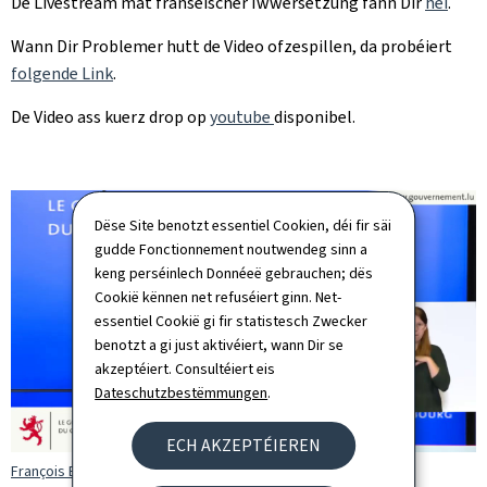
De Livestream mat franséischer Iwwersetzung fann Dir
hei
.
Wann Dir Problemer hutt de Video ofzespillen, da probéiert
folgende Link
.
De Video ass kuerz drop op
youtube
disponibel.
Dëse Site benotzt essentiel Cookien, déi fir säi
gudde Fonctionnement noutwendeg sinn a
keng perséinlech Donnéeë gebrauchen; dës
Cookië kënnen net refuséiert ginn. Net-
essentiel Cookië gi fir statistesch Zwecker
benotzt a gi just aktivéiert, wann Dir se
akzeptéiert. Consultéiert eis
Dateschutzbestëmmungen
.
ECH AKZEPTÉIEREN
François Bausch, Minister fir bannenzeg Sécherheet an de