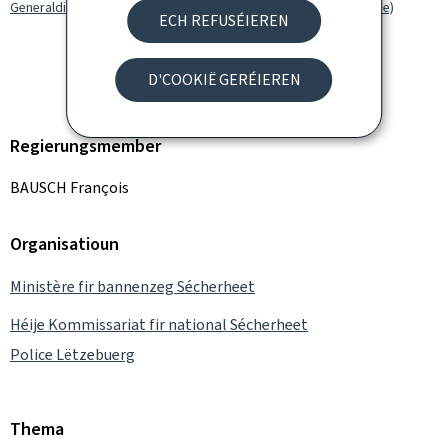
Generaldirekter vun der Police, Philippe Schrantz (Vidéo YouTube)
ECH REFUSÉIEREN
D'COOKIË GERÉIEREN
Regierungsmember
BAUSCH François
Organisatioun
Ministère fir bannenzeg Sécherheet
Héije Kommissariat fir national Sécherheet
Police Lëtzebuerg
Thema