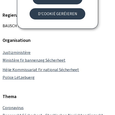
D'COOKIË GERÉIEREN
Regierungsmember
BAUSCH François
Organisatioun
Justizministère
Ministère fir bannenzeg Sécherheet
Héije Kommissariat fir national Sécherheet
Police Lëtzebuerg
Thema
Coronavirus