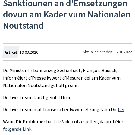
Sanktiounen an d'Ëmsetzungen
dovun am Kader vum Nationalen
Noutstand
Created
Aktualiséiert den
06.01.2022
Artikel
19.03.2020
on
De Minister fir bannenzeg Sécherheet, François Bausch,
informéiert d'Presse iwwert d'Mesuren déi am Kader vum
Nationalen Noutstand geholl gi sinn.
De Livestream fänkt géint 11h un.
De Livestream mat franséischer Iwwersetzung fann Dir
hei
.
Wann Dir Problemer hutt de Video ofzespillen, da probéiert
folgende Link
.