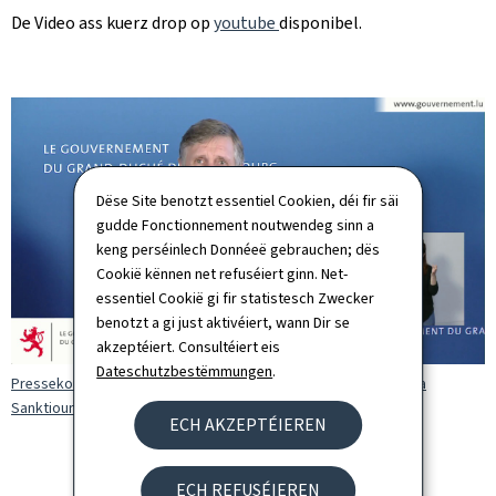
De Video ass kuerz drop op
youtube
disponibel.
Dëse Site benotzt essentiel Cookien, déi fir säi
gudde Fonctionnement noutwendeg sinn a
keng perséinlech Donnéeë gebrauchen; dës
Cookië kënnen net refuséiert ginn. Net-
essentiel Cookië gi fir statistesch Zwecker
benotzt a gi just aktivéiert, wann Dir se
akzeptéiert. Consultéiert eis
Dateschutzbestëmmungen
.
Pressekonferenz vum François Bausch iwwert déi nei Mesuren a
Sanktiounen am Kader vum Etat de crise (Vidéo YouTube)
ECH AKZEPTÉIEREN
ECH REFUSÉIEREN