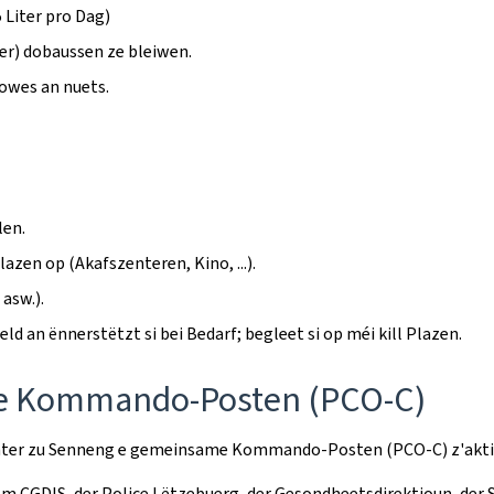
Liter pro Dag)
er) dobaussen ze bleiwen.
 owes an nuets.
len.
azen op (Akafszenteren, Kino, ...).
asw.).
 an ënnerstëtzt si bei Bedarf; begleet si op méi kill Plazen.
e Kommando-Posten (PCO-C)
enter zu Senneng e gemeinsame Kommando-Posten (PCO-C) z'akti
em CGDIS, der Police Lëtzebuerg, der Gesondheetsdirektioun, der 