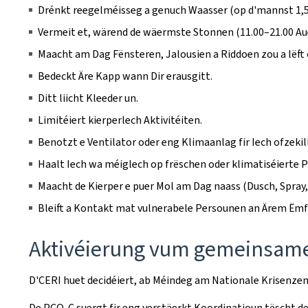
Drénkt reegelméisseg a genuch Waasser (op d'mannst 1,5 
Vermeit et, wärend de wäermste Stonnen (11.00–21.00 Au
Maacht am Dag Fënsteren, Jalousien a Riddoen zou a lëft
Bedeckt Äre Kapp wann Dir erausgitt.
Ditt liicht Kleeder un.
Limitéiert kierperlech Aktivitéiten.
Benotzt e Ventilator oder eng Klimaanlag fir Iech ofzekil
Haalt Iech wa méiglech op frëschen oder klimatiséierte Pl
Maacht de Kierper e puer Mol am Dag naass (Dusch, Spray, 
Bleift a Kontakt mat vulnerabele Persounen an Ärem Ëmfeld
Aktivéierung vum gemeinsam
D'CERI huet decidéiert, ab Méindeg am Nationale Krisenz
De PCO-C suergt fir eng verstäerkt Koordinatioun tëscht d