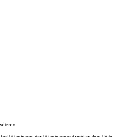
véieren.
Stad Lëtzebuerg, der Lëtzebuerger Arméi an dem Héije