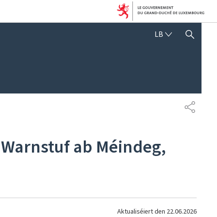
LËTZEBUERGE
LB
SHOW HIDE SEARCH
SHARE
 Warnstuf ab Méindeg,
Aktualiséiert den
22.06.2026