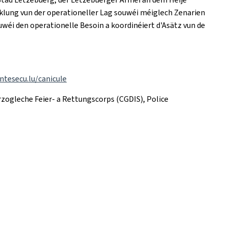
klung vun der operationeller Lag souwéi méiglech Zenarien
éi den operationelle Besoin a koordinéiert d'Asätz vun de
ntesecu.lu/canicule
zogleche Feier- a Rettungscorps (CGDIS), Police