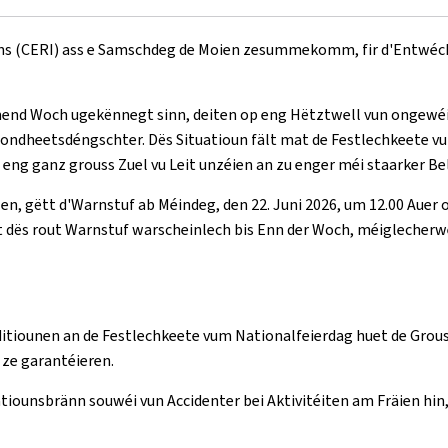
ions (CERI) ass e Samschdeg de Moien zesummekomm, fir d'Entwéck
mend Woch ugekënnegt sinn, deiten op eng Hëtztwell vun ongewéi
sondheetsdéngschter. Dës Situatioun fält mat de Festlechkeete v
, eng ganz grouss Zuel vu Leit unzéien an zu enger méi staarker 
n, gëtt d'Warnstuf ab Méindeg, den 22. Juni 2026, um 12.00 Auer 
t dës rout Warnstuf warscheinlech bis Enn der Woch, méiglecherwei
tiounen an de Festlechkeete vum Nationalfeierdag huet de Grous
 ze garantéieren.
tiounsbränn souwéi vun Accidenter bei Aktivitéiten am Fräien hin