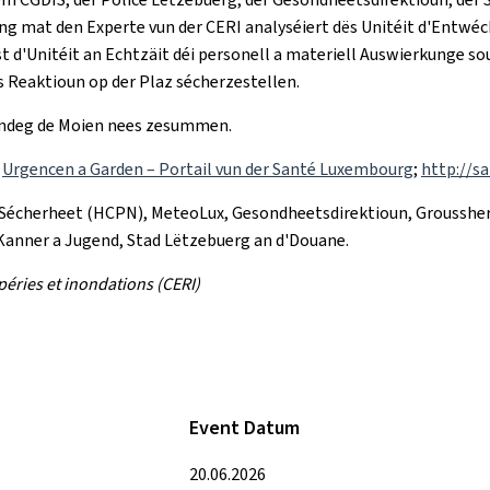
g mat den Experte vun der CERI analyséiert dës Unitéit d'Entwéc
Unitéit an Echtzäit déi personell a materiell Auswierkunge souw
s Reaktioun op der Plaz sécherzestellen.
éindeg de Moien nees zesummen.
;
Urgencen a Garden – Portail vun der Santé Luxembourg
;
http://sa
 Sécherheet (HCPN), MeteoLux, Gesondheetsdirektioun, Groussher
 Kanner a Jugend, Stad Lëtzebuerg an d'Douane.
éries et inondations (CERI)
Event Datum
20.06.2026