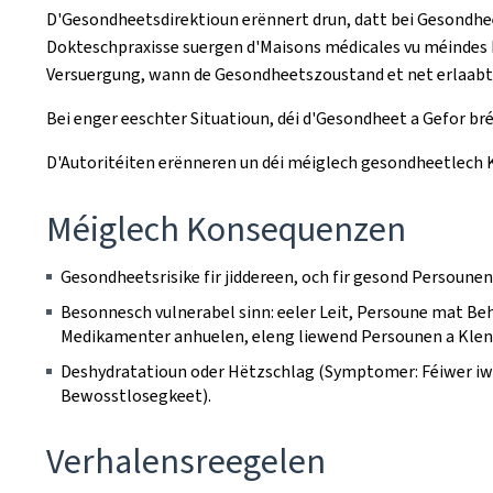
D'Gesondheetsdirektioun erënnert drun, datt bei Gesondhe
Dokteschpraxisse suergen d'Maisons médicales vu méindes bi
Versuergung, wann de Gesondheetszoustand et net erlaabt,
Bei enger eeschter Situatioun, déi d'Gesondheet a Gefor b
D'Autoritéiten erënneren un déi méiglech gesondheetlech K
Méiglech Konsequenzen
Gesondheetsrisike fir jiddereen, och fir gesond Persounen
Besonnesch vulnerabel sinn: eeler Leit, Persoune mat 
Medikamenter anhuelen, eleng liewend Persounen a Kle
Deshydratatioun oder Hëtzschlag (Symptomer: Féiwer iww
Bewosstlosegkeet).
Verhalensreegelen