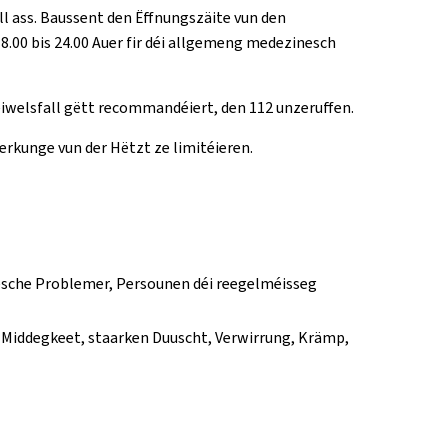
 ass. Baussent den Ëffnungszäite vun den
8.00 bis 24.00 Auer fir déi allgemeng medezinesch
eiwelsfall gëtt recommandéiert, den 112 unzeruffen.
rkunge vun der Hëtzt ze limitéieren.
esche Problemer, Persounen déi reegelméisseg
 Middegkeet, staarken Duuscht, Verwirrung, Krämp,