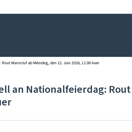
Bei den Haaptmenü goen
Bei den Inhalt goen
: Rout Warnstuf ab Méindeg, den 22. Juni 2026, 12.00 Auer
ll an Nationalfeierdag: Rout
uer