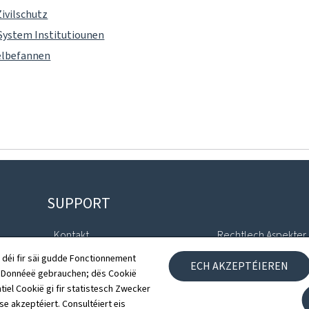
ivilschutz
 System Institutiounen
elbefannen
SUPPORT
Kontakt
Rechtlech Aspekter
 déi fir säi gudde Fonctionnement
ECH AKZEPTÉIEREN
Sitemap
Accessibilitéitserklä
h Donnéeë gebrauchen; dës Cookië
tiel Cookië gi fir statistesch Zwecker
Iwwert dës Websäit
Gestioun vu Cookien
 se akzeptéiert. Consultéiert eis