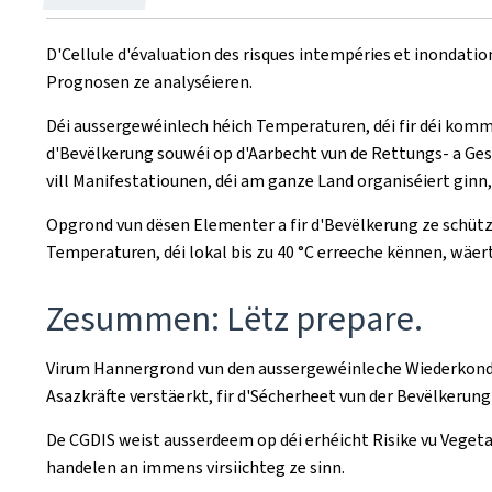
on
D'Cellule d'évaluation des risques intempéries et inondat
Prognosen ze analyséieren.
Déi aussergewéinlech héich Temperaturen, déi fir déi kom
d'Bevëlkerung souwéi op d'Aarbecht vun de Rettungs- a Ge
vill Manifestatiounen, déi am ganze Land organiséiert ginn
Opgrond vun dësen Elementer a fir d'Bevëlkerung ze schütze
Temperaturen, déi lokal bis zu 40 °C erreeche kënnen, wäer
Zesummen: Lëtz prepare.
Virum Hannergrond vun den aussergewéinleche Wiederkondi
Asazkräfte verstäerkt, fir d'Sécherheet vun der Bevëlkerung
De CGDIS weist ausserdeem op déi erhéicht Risike vu Vegeta
handelen an immens virsiichteg ze sinn.