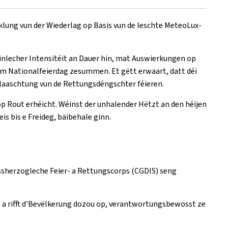
lung vun der Wiederlag op Basis vun de leschte MeteoLux-
nlecher Intensitéit an Dauer hin, mat Auswierkungen op
um Nationalfeierdag zesummen. Et gëtt erwaart, datt déi
Belaaschtung vun de Rettungsdéngschter féieren.
op Rout erhéicht. Wéinst der unhalender Hëtzt an den héijen
s bis e Freideg, bäibehale ginn.
sherzogleche Feier- a Rettungscorps (CGDIS) seng
, a rifft d'Bevëlkerung dozou op, verantwortungsbewosst ze