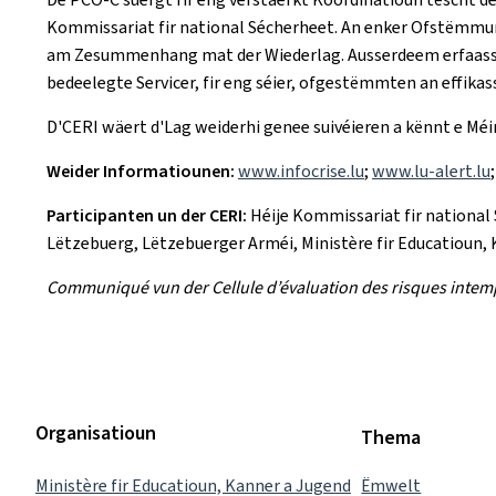
Kommissariat fir national Sécherheet. An enker Ofstëmmun
am Zesummenhang mat der Wiederlag. Ausserdeem erfaasst d'
bedeelegte Servicer, fir eng séier, ofgestëmmten an effikas
D'CERI wäert d'Lag weiderhi genee suivéieren a kënnt e M
Weider Informatiounen:
www.infocrise.lu
;
www.lu-alert.lu
Participanten un der CERI:
Héije Kommissariat fir national
Lëtzebuerg, Lëtzebuerger Arméi, Ministère fir Educatioun,
Communiqué vun der Cellule d’évaluation des risques intemp
Organisatioun
Thema
Ministère fir Educatioun, Kanner a Jugend
Ëmwelt