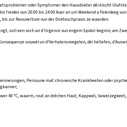
etsproblemer oder Symptomer den Hausdokter déi éischt Ulafstell
s freides vun 20.00 bis 24.00 Auer an um Weekend a Feierdeeg vun 
 bis zur Reouverture vun der Dokteschpraxis ze waarden.
réngt, soll een sech an d'Urgencë vun engem Spidol beginn; am Zw
onsequenze souwéi un d'Verhalensreegelen, déi hëllefen, d'Auswie
Behënnerungen, Persoune mat chronesche Krankheeten oder psych
ngkanner;
er 40 °C, waarm, rout an dréchen Haut, Kappwéi, Iwwelzegkeet,