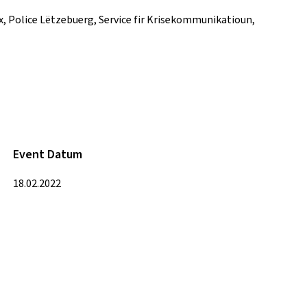
x, Police Lëtzebuerg, Service fir Krisekommunikatioun,
Event Datum
18.02.2022