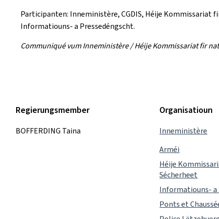
Participanten: Inneministère, CGDIS, Héije Kommissariat fi
Informatiouns- a Pressedéngscht.
Communiqué vum Inneministère / Héije Kommissariat fir nat
Regierungsmember
Organisatioun
BOFFERDING Taina
Inneministère
Arméi
Héije Kommissaria
Sécherheet
Informatiouns- a
Ponts et Chaussé
Police Lëtzebuer