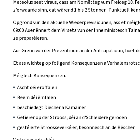
Meteolux seet viraus, dass am Nomëtteg vum Freideg 18. Fe
z'erwaarde sinn, dat wärend 1 bis 2 Stonnen. Punktuell kë
Opgrond vun den aktuelle Wiederprevisiounen, ass et méig
09:00 Auer ënnert dem Virsëtz vun der Inneministesch Taina
ze preparéieren.
Aus Grënn vun der Preventioun an der Anticipatioun, huet 
Et ass wichteg op follgend Konsequenzen a Verhalensrotsc
Méiglech Konsequenzen:
Äscht déi eroffalen
Beem déi ëmfalen
beschiedegt Diecher a Kamäiner
Gefierer op der Strooss, déi an d'Schleidere geroden
gestéierte Stroosseverkéier, besonnesch an de Bëscher
Verhalensrotschléi: