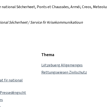
r national Sécherheet, Ponts et Chaussées, Arméi, Creos, Meteolu
ional Sécherheet / Service fir Krisekommunikatioun
Thema
Lëtzebuerg Allgemenges
Rettungswiesen Zivilschutz
t fir national
 Pressedéngscht
es
g