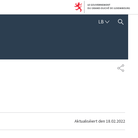
LËTZEBUERGE
LB
SHOW HIDE SEARCH
SHARE
Aktualiséiert den
18.02.2022