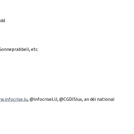
idd
Sonneprabbeli, etc.
.infocrise.lu
, @infocriseLU, @CGDISlux, an déi national