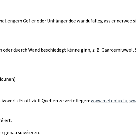
r mat engem Gefier oder Unhänger dee wandufälleg ass ënnerwee s
inn oder duerch Wand beschiedegt kënne ginn, z. B. Gaardemiwwel, 
tiounen)
 iwwert déi offiziell Quellen ze verfollegen:
www.meteolux.lu
,
www
éiert.
er genau suivéieren.