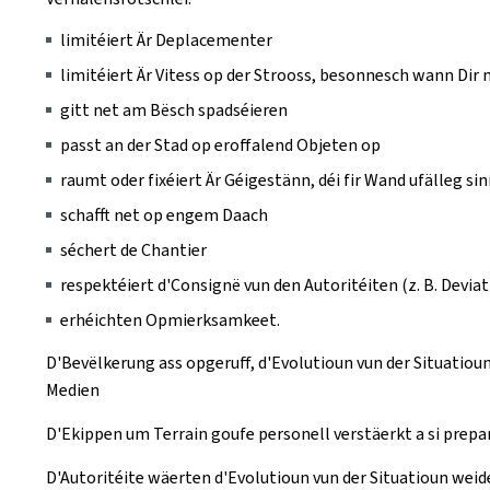
limitéiert Är Deplacementer
limitéiert Är Vitess op der Strooss, besonnesch wann Di
gitt net am Bësch spadséieren
passt an der Stad op eroffalend Objeten op
raumt oder fixéiert Är Géigestänn, déi fir Wand ufälleg s
schafft net op engem Daach
séchert de Chantier
respektéiert d'Consignë vun den Autoritéiten (z. B. Devia
erhéichten Opmierksamkeet.
D'Bevëlkerung ass opgeruff, d'Evolutioun vun der Situatioun
Medien
D'Ekippen um Terrain goufe personell verstäerkt a si prepar
D'Autoritéite wäerten d'Evolutioun vun der Situatioun weid