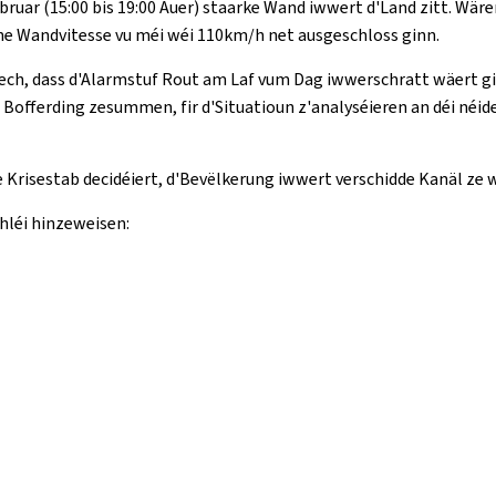
bruar (15:00 bis 19:00 Auer) staarke Wand iwwert d'Land zitt. W
nne Wandvitesse vu méi wéi 110km/h net ausgeschloss ginn.
lech, dass d'Alarmstuf Rout am Laf vum Dag iwwerschratt wäert g
 Bofferding zesummen, fir d'Situatioun z'analyséieren an déi néi
de Krisestab decidéiert, d'Bevëlkerung iwwert verschidde Kanäl 
hléi hinzeweisen: