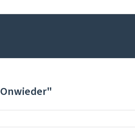
Bei den Haaptmenü goen
Bei den Inhalt goen
"Onwieder"