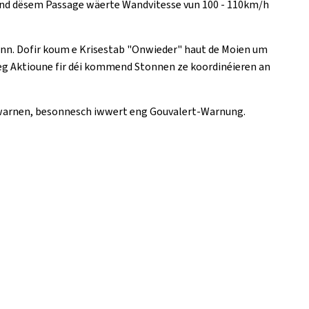
ärend dësem Passage wäerte Wandvitesse vun 100 - 110km/h
inn. Dofir koum e Krisestab "Onwieder" haut de Moien um
deg Aktioune fir déi kommend Stonnen ze koordinéieren an
ze warnen, besonnesch iwwert eng Gouvalert-Warnung.