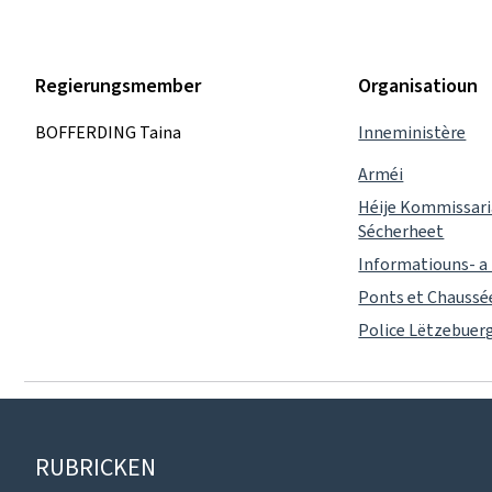
Regierungsmember
Organisatioun
BOFFERDING Taina
Inneministère
Arméi
Héije Kommissaria
Sécherheet
Informatiouns- a
Ponts et Chaussé
Police Lëtzebuer
Fousszeil
RUBRICKEN