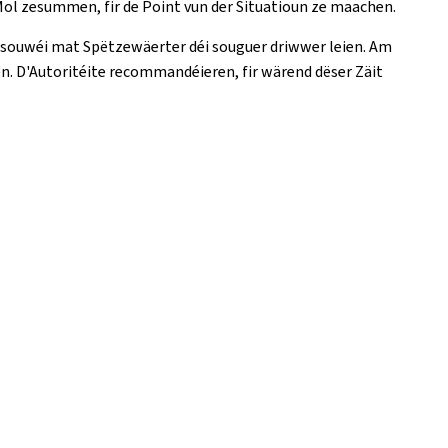
ol zesummen, fir de Point vun der Situatioun ze maachen.
 souwéi mat Spëtzewäerter déi souguer driwwer leien. Am
en. D'Autoritéite recommandéieren, fir wärend dëser Zäit