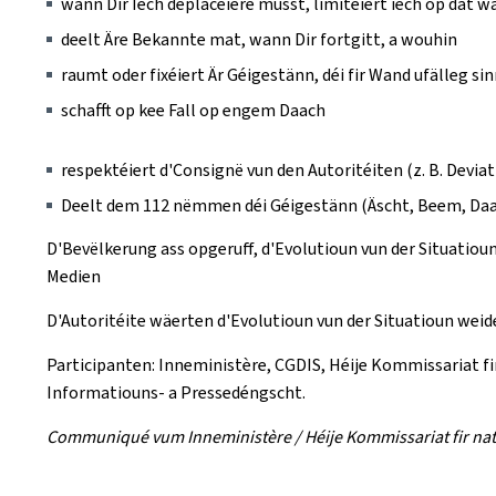
wann Dir Iech deplacéiere musst, limitéiert iech op dat 
deelt Äre Bekannte mat, wann Dir fortgitt, a wouhin
raumt oder fixéiert Är Géigestänn, déi fir Wand ufälleg s
schafft op kee Fall op engem Daach
respektéiert d'Consignë vun den Autoritéiten (z. B. Devia
Deelt dem 112 nëmmen déi Géigestänn (Äscht, Beem, Daac
D'Bevëlkerung ass opgeruff, d'Evolutioun vun der Situatioun
Medien
D'Autoritéite wäerten d'Evolutioun vun der Situatioun weid
Participanten: Inneministère, CGDIS, Héije Kommissariat fi
Informatiouns- a Pressedéngscht.
Communiqué vum Inneministère / Héije Kommissariat fir nat