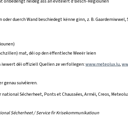
wat onbedéngt néideg ass an evitéiert d'Bësch-Regiounen
inn oder duerch Wand beschiedegt kënne ginn, z. B. Gaardemiwwel, 
tiounen)
hzillen) mat, déi op den ëffentleche Weeër leien
 iwwert déi offiziell Quellen ze verfollegen:
www.meteolux.lu
,
www
er genau suivéieren.
r national Sécherheet, Ponts et Chaussées, Arméi, Creos, Meteolu
ional Sécherheet / Service fir Krisekommunikatioun