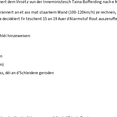
rt dem Virsëtz vun der Inneministesch Taina Bofferding nach e M
erännert an et ass mat staarkem Wand (100-120km/h) ze rechnen,
 decidéiert fir tëschent 15 an 19 Auer d'Alarmstuf Rout auszeruff
hléi hinzeweisen:
en
m)
ss, déi an d'Schleidere geroden