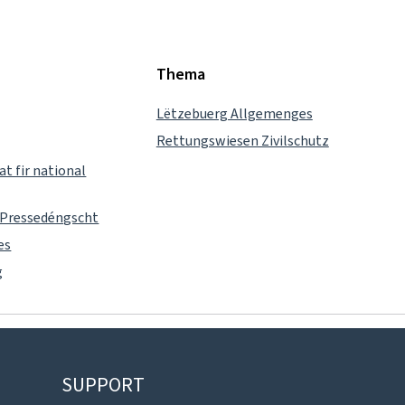
Thema
Lëtzebuerg Allgemenges
Rettungswiesen Zivilschutz
t fir national
 Pressedéngscht
es
g
SUPPORT