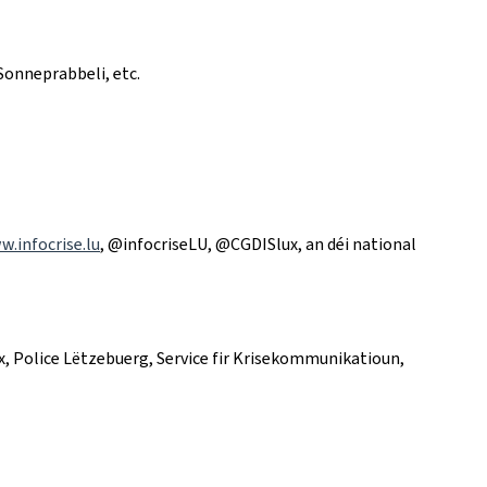
Sonneprabbeli, etc.
.infocrise.lu
, @infocriseLU, @CGDISlux, an déi national
x, Police Lëtzebuerg, Service fir Krisekommunikatioun,