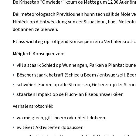
De Krisestab "Onwieder" koum de Mëtteg um 12:30 Auer ënne
Déi meteorologesch Previsiounen hunn sech säit de Moie v
Hibléck op d'Entwécklung vun der Situatioun, huet Meteolux
dobannen ze bleiwen.
Et ass wichteg op follgend Konsequenzen a Verhalensrotsc
Méiglech Konsequenzen:
vill a staark Schied op Wunnengen, Parken a Plantatioun
Bëscher staark betraff (Schied u Beem / entwuerzelt Bee
schwéiert Fueren op alle Stroossen, Gefierer op der Stroo
staarken Impakt op de Fluch- an Eisebunnsverkéier
Verhalensrotschléi:
wa méiglech, gitt heem oder bleift doheem
evitéiert Aktivitéiten dobaussen