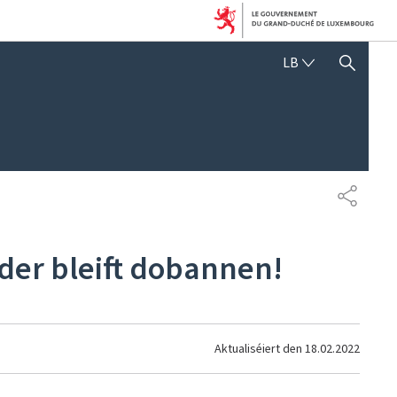
LËTZEBUERGE
LB
SHOW HIDE SEARCH
SHARE
der bleift dobannen!
Aktualiséiert den
18.02.2022