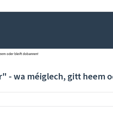
Bei den Haaptmenü goen
Bei den Inhalt goen
heem oder bleift dobannen!
" - wa méiglech, gitt heem o