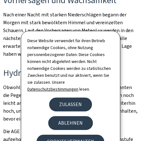
Vorhersagen und Wachsamkeit
Nach einer Nacht mit starken Niederschlägen begann der
Morgen mit stark bewölktem Himmel und vereinzelten
Schauern. Laut den Vorhersagen von MeteoLux werden in den
nächsten Tagen nur schwache und vereinzelte Regenfälle
Diese Website verwendet für ihren Betrieb
erwartet, die keine wesentlichen Auswirkungen auf die Lage
notwendige Cookies, ohne Nutzung
haben werden.
personenbezogener Daten. Diese Cookies
können nicht abgelehnt werden. Nicht
notwendige Cookies werden zu statistischen
Hydrologische Überwachung
Zwecken benutzt und nur aktiviert, wenn Sie
sie zulassen. Unsere
Obwohl sich die Wetterlage allmählich verbessert, könnten
Datenschutzbestimmungen
lesen.
die Pegelstände einiger Flüsse in den nächsten Stunden noch
leicht ansteigen. Die Wasserstände der Alzette sind weiterhin
ZULASSEN
hoch, und diese Situation dürfte noch einige Stunden anhalten,
bevor ein allmählicher Rückgang einsetzt.
ABLEHNEN
Die AGE hat alle Warnungen für den Norden des Landes
aufgehoben, während für den Süden weiterhin die Warnstufe