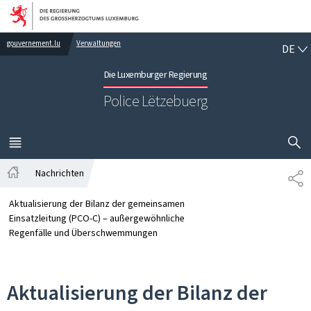
Zur Hauptnavigation
Zum Inhalt
DE
gouvernement.lu
Verwaltungen
DE
Die Luxemburger Regierung
Police Lëtzebuerg
SUCHFLED 
MENÜ
HAUPT-
Nachrichten
TE
Startseite
Aktualisierung der Bilanz der gemeinsamen
Einsatzleitung (PCO-C) – außergewöhnliche
Regenfälle und Überschwemmungen
Aktualisierung der Bilanz der