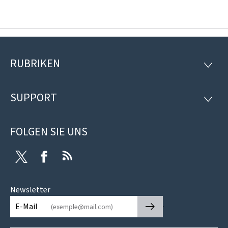
RUBRIKEN
Footer
RUBRI
SUPPORT
SUPP
FOLGEN SIE UNS
Twitter
Facebook
RSS
Newsletter
🡒
E-Mail