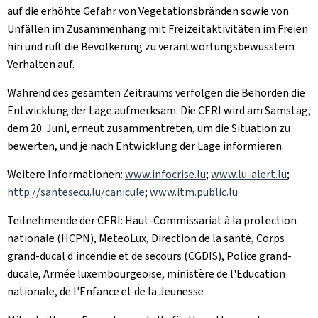
auf die erhöhte Gefahr von Vegetationsbränden sowie von
Unfällen im Zusammenhang mit Freizeitaktivitäten im Freien
hin und ruft die Bevölkerung zu verantwortungsbewusstem
Verhalten auf.
Während des gesamten Zeitraums verfolgen die Behörden die
Entwicklung der Lage aufmerksam. Die CERI wird am Samstag,
dem 20. Juni, erneut zusammentreten, um die Situation zu
bewerten, und je nach Entwicklung der Lage informieren.
Weitere Informationen:
www.infocrise.lu
;
www.lu-alert.lu
;
http://santesecu.lu/canicule
;
www.itm.public.lu
Teilnehmende der CERI: Haut-Commissariat à la protection
nationale (HCPN), MeteoLux, Direction de la santé, Corps
grand-ducal d'incendie et de secours (CGDIS), Police grand-
ducale, Armée luxembourgeoise, ministère de l'Education
nationale, de l'Enfance et de la Jeunesse