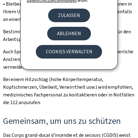
Datenschutzbestimmungen
lesen.
• Bleiben Sie mit empfindlichen und gefährdeten Personen in
Ihrem Umfeld in Kontakt. Begleiten Sie diese gegebenenfalls
ZULASSEN
an einen kühlen Ort.
Bestimmte Berufsgruppen sind besonders exponiert; für den
ABLEHNEN
Arbeitsplatz bestehen entsprechende Empfehlungen.
COOKIES VERWALTEN
Auch Sportlerinnen und Sportler sollten intensive körperliche
Anstrengungen während der heißesten Tageszeiten
vermeiden.
Bei einem Hitzschlag (hohe Körpertemperatur,
Kopfschmerzen, Übelkeit, Verwirrtheit usw.) wird empfohlen,
medizinisches Fachpersonal zu kontaktieren oder in Notfällen
die 112 anzurufen.
Gemeinsam, um uns zu schützen
Das Corps grand-ducal d'incendie et de secours (CGDIS) weist