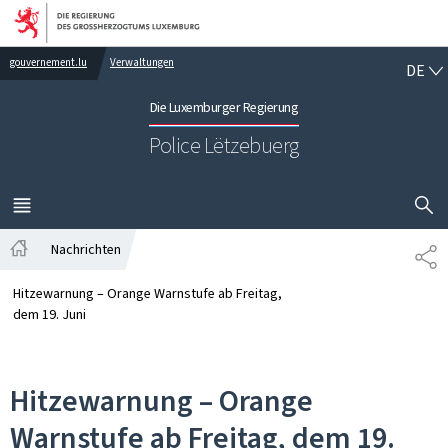
Zur Hauptnavigation
Zum Inhalt
DE
gouvernement.lu
Verwaltungen
DE
Die Luxemburger Regierung
Police Lëtzebuerg
SUCHFLED 
MENÜ
HAUPT-
Nachrichten
TE
Startseite
Hitzewarnung – Orange Warnstufe ab Freitag,
dem 19. Juni
Hitzewarnung – Orange
Warnstufe ab Freitag, dem 19.