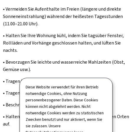
• Vermeiden Sie Aufenthalte im Freien (längere und direkte
Sonneneinstrahlung) während der heißesten Tagesstunden
(11.00–21.00 Uhr).
• Halten Sie Ihre Wohnung kühl, indem Sie tagsüber Fenster,
Rollläden und Vorhänge geschlossen halten, und lüften Sie
nachts.
• Bevorzugen Sie leichte und wasserreiche Mahlzeiten (Obst,
Gemüse usw.).
• Tragen Sie im Freien eine Kopfbedeckung.
Diese Website verwendet für ihren Betrieb
• Tragen Sie leichte, lockere und helle Kleidung.
notwendige Cookies, ohne Nutzung
personenbezogener Daten. Diese Cookies
• Beschränken Sie körperliche Aktivitäten.
können nicht abgelehnt werden. Nicht
notwendige Cookies werden zu statistischen
• Halten Sie sich möglichst an kühlen und klimatisierten Orten
Zwecken benutzt und nur aktiviert, wenn Sie
auf.
sie zulassen. Unsere