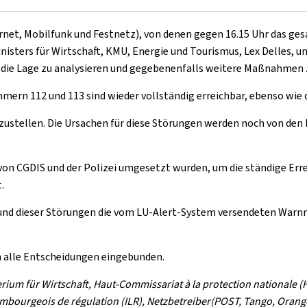
t, Mobilfunk und Festnetz), von denen gegen 16.15 Uhr das gesa
nisters für Wirtschaft, KMU, Energie und Tourismus, Lex Delles, u
 die Lage zu analysieren und gegebenenfalls weitere Maßnahmen 
mmern 112 und 113 sind wieder vollständig erreichbar, ebenso wie 
rzustellen. Die Ursachen für diese Störungen werden noch von den 
on CGDIS und der Polizei umgesetzt wurden, um die ständige Errei
.
rund dieser Störungen die vom LU-Alert-System versendeten War
in alle Entscheidungen eingebunden.
rium für Wirtschaft, Haut-Commissariat à la protection nationale (
embourgeois de régulation (ILR), Netzbetreiber(POST, Tango, Orange)