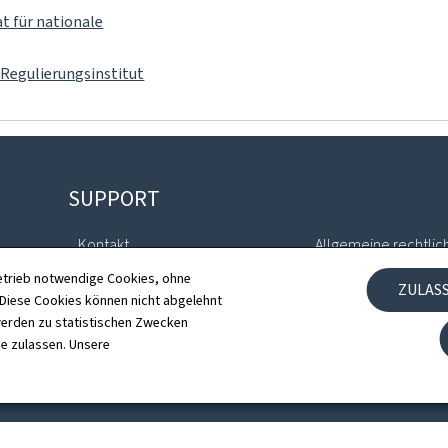
 für nationale
Regulierungsinstitut
SUPPORT
Kontakt
Allgemeine rechtlic
etrieb notwendige Cookies, ohne
ZULAS
Sitemap
Barrierefreiheit
iese Cookies können nicht abgelehnt
erden zu statistischen Zwecken
Informationen zur Webseite
Verwaltung der Coo
ie zulassen. Unsere