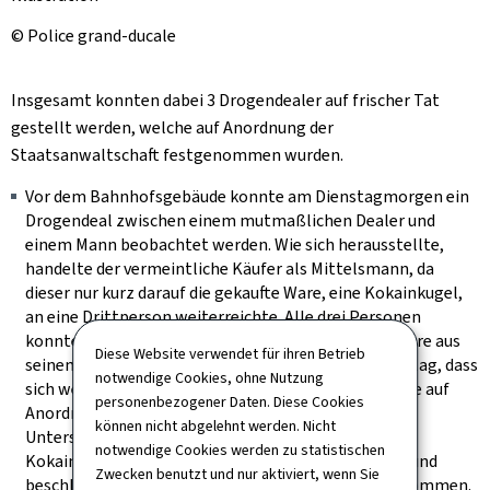
© Police grand-ducale
Insgesamt konnten dabei 3 Drogendealer auf frischer Tat
gestellt werden, welche auf Anordnung der
Staatsanwaltschaft festgenommen wurden.
Vor dem Bahnhofsgebäude konnte am Dienstagmorgen ein
Drogendeal zwischen einem mutmaßlichen Dealer und
einem Mann beobachtet werden. Wie sich herausstellte,
handelte der vermeintliche Käufer als Mittelsmann, da
dieser nur kurz darauf die gekaufte Ware, eine Kokainkugel,
an eine Drittperson weiterreichte. Alle drei Personen
konnten gestellt werden. Indem der Dealer seine Ware aus
Diese Website verwendet für ihren Betrieb
seinem Mund entnahm und somit der Verdacht nahelag, dass
notwendige Cookies, ohne Nutzung
sich weitere Drogen in dessen Besitz befinden, wurde auf
personenbezogener Daten. Diese Cookies
Anordnung der Staatsanwaltschaft eine Scanner-
können nicht abgelehnt werden. Nicht
Untersuchung im Krankenhaus durchgeführt. 23
notwendige Cookies werden zu statistischen
Kokainkugeln wurden infolgedessen sichergestellt und
Zwecken benutzt und nur aktiviert, wenn Sie
beschlagnahmt. Der Mann wurde daraufhin festgenommen.