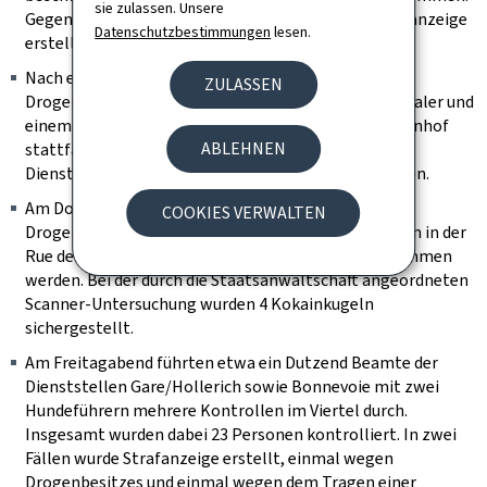
sie zulassen. Unsere
Gegen den Mittelsmann und den Käufer wurde Strafanzeige
Datenschutzbestimmungen
lesen.
erstellt.
Nach einer weiteren auf frischer Tat beobachteten
ZULASSEN
Drogenübergabe zwischen einem vermeintlichen Dealer und
einem Käufer, der an einem Bahnsteig am Hauptbahnhof
ABLEHNEN
stattfand, konnte auch dieser Drogenverkäufer am
Dienstagmorgen gestellt und festgenommen werden.
Am Donnerstagnachmittag konnte ein weiterer
COOKIES VERWALTEN
Drogenverkäufer in der Avenue de la Gare, nach einem in der
Rue de Strasbourg erfolgten Drogendeal, festgenommen
werden. Bei der durch die Staatsanwaltschaft angeordneten
Scanner-Untersuchung wurden 4 Kokainkugeln
sichergestellt.
Am Freitagabend führten etwa ein Dutzend Beamte der
Dienststellen Gare/Hollerich sowie Bonnevoie mit zwei
Hundeführern mehrere Kontrollen im Viertel durch.
Insgesamt wurden dabei 23 Personen kontrolliert. In zwei
Fällen wurde Strafanzeige erstellt, einmal wegen
Drogenbesitzes und einmal wegen dem Tragen einer