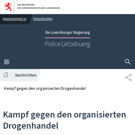
Zur Hauptnavigation
Zum Inhalt
gouvernement.lu
Verwaltungen
Die Luxemburger Regierung
Police Lëtzebuerg
SUCHFLED 
MENÜ
HAUPT-
Nachrichten
TE
Startseite
Kampf gegen den organisierten Drogenhandel
Kampf gegen den organisierten
Drogenhandel