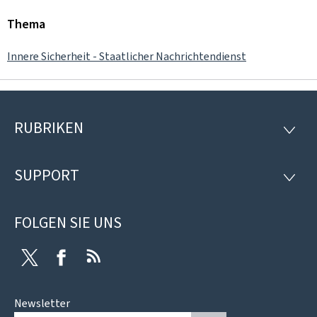
Thema
Innere Sicherheit - Staatlicher Nachrichtendienst
RUBRIKEN
Footer
RUBRI
SUPPORT
SUPP
FOLGEN SIE UNS
Twitter
Facebook
RSS
Newsletter